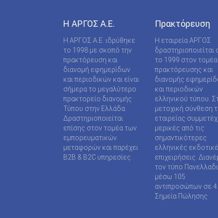
ΠΕΥΚΙ ΕΥΒΟΙΑΣ (ΠΕΥΚΙ ΑΡΤΕΜΙΣΙΟΥ )
Η ΑΡΓΟΣ A.E.
Πρακτόρευση
ΠΤΟΛΕΜΑΪΔΑ (Β.ΚΩΝ/ΝΟΥ 2)
Η ΑΡΓΟΣ A.E. ιδρύθηκε
Η εταιρεία ΑΡΓΟΣ
ΡΕΘΥΜΝΟ (ΜΟΥΑΤΣΟΥ 46)
το 1998 με σκοπό την
δραστηριοποιείται 
πρακτόρευση και
το 1999 στον τομέα
ΣΕΛΙΑΝΙΤΙΚΑ (ΣΕΛΙΑΝΙΤΙΚΑ )
διανομή εφημερίδων
πρακτόρευσης και
και περιοδικών και είναι
διανομής εφημερί
ΣΚΥΔΡΑ (Μ. ΑΛΕΞΑΝΔΡΟΥ (ΠΛ. ΕΛΕΥΘΕΡΙΑ
σήμερα το μεγαλύτερο
και περιοδικών
64)
πρακτορείο διανομής
ελληνικού τύπου. Σ
Τύπου στην Ελλάδα.
μετοχική σύνθεση τ
ΣΤΕΦΑΝΟΒΙΚΕΙΟ (ΣΤΕΦΑΝΟΒΙΚΕΙΟ )
Δραστηριοποιείται
εταιρείας συμμετέ
ΤΡΙΠΟΛΗ
επίσης στον τομέα των
μερικές από τις
εμπορευματικών
σημαντικότερες
ΧΑΛΚΙΔΑ (ΦΑΡΜΑΚΙΔΟΥ 10)
μεταφορών και παρέχει
ελληνικές εκδοτικ
B2B & B2C υπηρεσίες.
επιχειρήσεις. Διανέ
τον τύπο Πανελλαδ
μέσω 105
αντιπροσώπων σε 4
Σημεία Πώλησης.