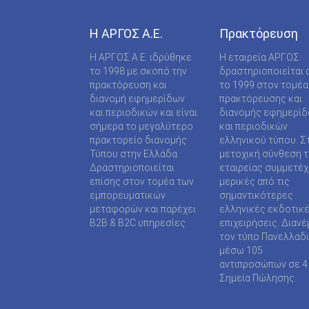
ΠΕΥΚΙ ΕΥΒΟΙΑΣ (ΠΕΥΚΙ ΑΡΤΕΜΙΣΙΟΥ )
Η ΑΡΓΟΣ A.E.
Πρακτόρευση
ΠΤΟΛΕΜΑΪΔΑ (Β.ΚΩΝ/ΝΟΥ 2)
Η ΑΡΓΟΣ A.E. ιδρύθηκε
Η εταιρεία ΑΡΓΟΣ
ΡΕΘΥΜΝΟ (ΜΟΥΑΤΣΟΥ 46)
το 1998 με σκοπό την
δραστηριοποιείται 
πρακτόρευση και
το 1999 στον τομέα
ΣΕΛΙΑΝΙΤΙΚΑ (ΣΕΛΙΑΝΙΤΙΚΑ )
διανομή εφημερίδων
πρακτόρευσης και
και περιοδικών και είναι
διανομής εφημερί
ΣΚΥΔΡΑ (Μ. ΑΛΕΞΑΝΔΡΟΥ (ΠΛ. ΕΛΕΥΘΕΡΙΑ
σήμερα το μεγαλύτερο
και περιοδικών
64)
πρακτορείο διανομής
ελληνικού τύπου. Σ
Τύπου στην Ελλάδα.
μετοχική σύνθεση τ
ΣΤΕΦΑΝΟΒΙΚΕΙΟ (ΣΤΕΦΑΝΟΒΙΚΕΙΟ )
Δραστηριοποιείται
εταιρείας συμμετέ
ΤΡΙΠΟΛΗ
επίσης στον τομέα των
μερικές από τις
εμπορευματικών
σημαντικότερες
ΧΑΛΚΙΔΑ (ΦΑΡΜΑΚΙΔΟΥ 10)
μεταφορών και παρέχει
ελληνικές εκδοτικ
B2B & B2C υπηρεσίες.
επιχειρήσεις. Διανέ
τον τύπο Πανελλαδ
μέσω 105
αντιπροσώπων σε 4
Σημεία Πώλησης.