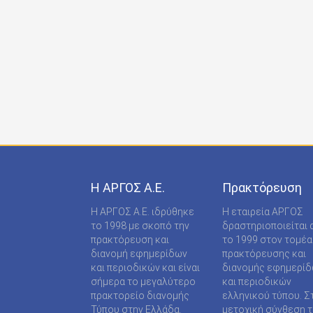
ONDECK GROUP Ε Ε
ONLINE-TECHPRESS ΕΠΕ
RADCOM ΜΟΝΟΠΡΟΣΩΠΗ ΙΔΙΩΤΙΚΗ ΚΕΦΑΛΑΙΟ
RADNET ΜΟΝ. ΙΚΕ
RBA COLECCIONABLES S.A
REAL MEDIA Α.Ε
S MEDIA ΜΟΝΟΠΡΟΣΩΠΗ ΙΚΕ
Η ΑΡΓΟΣ A.E.
Πρακτόρευση
S.A.J.P. ΕΚΔΟΤΙΚΗ ΙΚΕ
Η ΑΡΓΟΣ A.E. ιδρύθηκε
Η εταιρεία ΑΡΓΟΣ
SABD ΕΚΔΟΤΙΚΗ Α.Ε
το 1998 με σκοπό την
δραστηριοποιείται 
πρακτόρευση και
το 1999 στον τομέα
SHOP SUPPLY ΠΡΟΜΗΘΕΙΕΣ ΚΑΤΑΣΤΗΜΑΤΩΝ
διανομή εφημερίδων
πρακτόρευσης και
και περιοδικών και είναι
διανομής εφημερί
SPORTDAY ΑΕΠΕΕ
σήμερα το μεγαλύτερο
και περιοδικών
πρακτορείο διανομής
ελληνικού τύπου. Σ
STARCOM PRESS ΕΤΑΙΡΕΙΑ ΠΕΡΙΟΡΙΣΜΕΝΗΣ
Τύπου στην Ελλάδα.
μετοχική σύνθεση τ