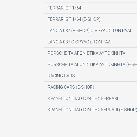
DIGITAL CONTENT S.A.
FERRARI GT 1/64
DIGITAL MEDIA EPTA LTD ΥΠΟΚΑΤΑΣΤΗΜΑ 
FERRARI GT 1/64 (E-SHOP)
DOCUMENTO MEDIA ΜΟΝΟΠΡΟΣΩΠΗ ΙΚΕ
LANCIA 037 (E-SHOP) Ο ΘΡΥΛΟΣ ΤΩΝ ΡΑΛΙ
EK ARCHITECTURAL PUBLICATIONS LTD
LANCIA 037 Ο ΘΡΥΛΟΣ ΤΩΝ ΡΑΛΙ
EMSE EDAPP
PORSCHE ΤΑ ΑΓΩΝΙΣΤΙΚΑ ΑΥΤΟΚΙΝΗΤΑ
ETHOS MEDIA Α.Ε
PORSCHE ΤΑ ΑΓΩΝΙΣΤΙΚΑ ΑΥΤΟΚΙΝΗΤΑ (E-S
EXPANSION CONSULTING SOLUTIONS ΕΠΕ
RACING CARS
FINANCIAL MARTKETS VOICE AEE
RACING CARS (E-SHOP)
FORWARD MEDIA ΙΚΕ
ΚΡΑΝΗ ΤΩΝ ΠΙΛΟΤΩΝ ΤΗΣ FERRARI
FULL MEDIA Ε Ε
ΚΡΑΝΗ ΤΩΝ ΠΙΛΟΤΩΝ ΤΗΣ FERRARI (E-SHOP
FUTURE ASSET ΜΟΝ. ΙΚΕ
GREEN BOX ΕΚΔΟΤΙΚΗ Α.Ε