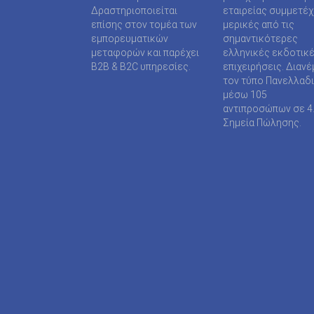
SUPER MEDIA ΕΚΔΟΤΙΚΕΣ ΕΠΙΧΕΙΡΗΣΕΙΣ ΙΚΕ
Δραστηριοποιείται
εταιρείας συμμετέ
επίσης στον τομέα των
μερικές από τις
TAXHEAVEN A.E
εμπορευματικών
σημαντικότερες
μεταφορών και παρέχει
ελληνικές εκδοτικ
TELEVISION PRINT ΜΟΝΟΠΡΟΣΩΠΗ Ι Κ Ε
B2B & B2C υπηρεσίες.
επιχειρήσεις. Διανέ
τον τύπο Πανελλαδ
TYPOS MEDIA ΕΠΕ
μέσω 105
αντιπροσώπων σε 4
WIJION GROUP ΕΠΕ
Σημεία Πώλησης.
Α.ΔΗΜΟΠΟΥΛΟΥ ΜΟΝΟΠΡΟΣΩΠΗ ΕΠΕ
ΑΓΓΕΛΟΠΟΥΛΟΣ ΧΑΡΑΛΑΜΠΟΣ
ΑΓΡΟΤΥΠΟΣ Α.Ε
ΑΔΑΜΟΥΛΗΣ Χ. ΚΩΝ/ΝΟΣ
ΑΘΑΝΑΣΙΟΣ ΦΕΛΟΥΚΑΣ-ΠΕΡ.ΜΟΤΟ Ε.Ε
ΑΘΛΗΤΙΚΕΣ ΠΡΟΒΛΕΨΕΙΣ ΑΕ
ΑΘΛΗΤΙΚΗ ΕΝΗΜΕΡΩΣΗ ΕΤΕΡΟΡΡΥΘΜΗ ΕΤΑΙ