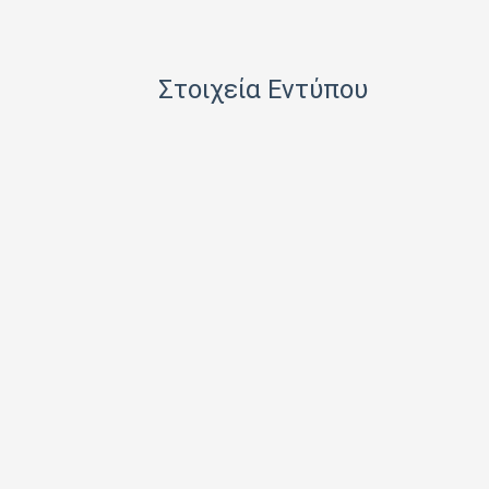
HACHETTE FASCICOLI SRL
I.J.I COPERATION PRESS LTD
Στοιχεία Εντύπου
ICONS TV ΜΟΝΟΠΡΟΣΩΠΗ Ι Κ Ε
INFO EDITIONS Ε Ε
INTRACORD ΛΕΝΑ ΜΟΝΟΠΡΟΣΩΠΗ ΙΚΕ
M.V. PRESS ΜΟΝΟΠΡΟΣΩΠΗ ΙΚΕ
MAD MAX Ε Ε
MEDIA ΜΑΘΙΟΥΔΑΚΗΣ Α.Ε.
MEDIA2DAY ΕΚΔΟΤΙΚΗ Α.Ε
MILKRO HELLAS HELLAS PUBL. SERVICES LTD
MORE MEDIA ΜΟΝΟΠΡΟΣΩΠΗ Α Ε
NA RATCH NID UTHORN (ΔΙΑΣΤΑΣΗ ΕΚΔΟΤ.)