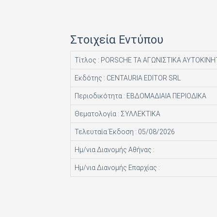
HACHETTE FASCICOLI SRL
I.J.I COPERATION PRESS LTD
Στοιχεία Εντύπου
ICONS TV ΜΟΝΟΠΡΟΣΩΠΗ Ι Κ Ε
Τίτλος : PORSCHE ΤΑ ΑΓΩΝΙΣΤΙΚΑ ΑΥΤΟΚΙΝΗ
INFO EDITIONS Ε Ε
Εκδότης : CENTAURIA EDITOR SRL
INTRACORD ΛΕΝΑ ΜΟΝΟΠΡΟΣΩΠΗ ΙΚΕ
Περιοδικότητα : ΕΒΔΟΜΑΔΙΑΙΑ ΠΕΡΙΟΔΙΚΑ
M.V. PRESS ΜΟΝΟΠΡΟΣΩΠΗ ΙΚΕ
Θεματολογία : ΣΥΛΛΕΚΤΙΚΑ
MAD MAX Ε Ε
Τελευταία Έκδοση : 05/08/2026
MEDIA ΜΑΘΙΟΥΔΑΚΗΣ Α.Ε.
Ημ/νια Διανομής Αθήνας :
MEDIA2DAY ΕΚΔΟΤΙΚΗ Α.Ε
Ημ/νια Διανομής Επαρχίας :
MILKRO HELLAS HELLAS PUBL. SERVICES LTD
MORE MEDIA ΜΟΝΟΠΡΟΣΩΠΗ Α Ε
NA RATCH NID UTHORN (ΔΙΑΣΤΑΣΗ ΕΚΔΟΤ.)