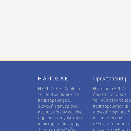
ONDECK GROUP Ε Ε
ONLINE-TECHPRESS ΕΠΕ
RADCOM ΜΟΝΟΠΡΟΣΩΠΗ ΙΔΙΩΤΙΚΗ ΚΕΦΑΛΑΙΟ
RADNET ΜΟΝ. ΙΚΕ
RBA COLECCIONABLES S.A
REAL MEDIA Α.Ε
S MEDIA ΜΟΝΟΠΡΟΣΩΠΗ ΙΚΕ
Η ΑΡΓΟΣ A.E.
Πρακτόρευση
S.A.J.P. ΕΚΔΟΤΙΚΗ ΙΚΕ
Η ΑΡΓΟΣ A.E. ιδρύθηκε
Η εταιρεία ΑΡΓΟΣ
SABD ΕΚΔΟΤΙΚΗ Α.Ε
το 1998 με σκοπό την
δραστηριοποιείται 
πρακτόρευση και
το 1999 στον τομέα
SHOP SUPPLY ΠΡΟΜΗΘΕΙΕΣ ΚΑΤΑΣΤΗΜΑΤΩΝ
διανομή εφημερίδων
πρακτόρευσης και
και περιοδικών και είναι
διανομής εφημερί
SPORTDAY ΑΕΠΕΕ
σήμερα το μεγαλύτερο
και περιοδικών
πρακτορείο διανομής
ελληνικού τύπου. Σ
STARCOM PRESS ΕΤΑΙΡΕΙΑ ΠΕΡΙΟΡΙΣΜΕΝΗΣ
Τύπου στην Ελλάδα.
μετοχική σύνθεση τ