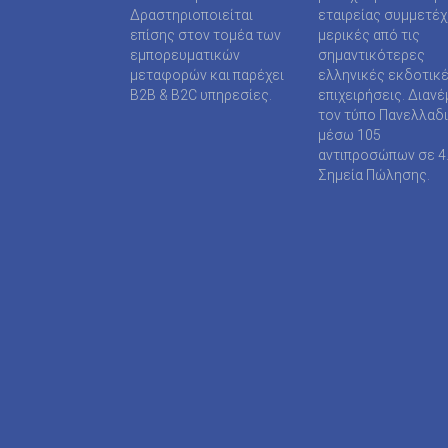
SUPER MEDIA ΕΚΔΟΤΙΚΕΣ ΕΠΙΧΕΙΡΗΣΕΙΣ ΙΚΕ
Δραστηριοποιείται
εταιρείας συμμετέ
επίσης στον τομέα των
μερικές από τις
TAXHEAVEN A.E
εμπορευματικών
σημαντικότερες
μεταφορών και παρέχει
ελληνικές εκδοτικ
TELEVISION PRINT ΜΟΝΟΠΡΟΣΩΠΗ Ι Κ Ε
B2B & B2C υπηρεσίες.
επιχειρήσεις. Διανέ
τον τύπο Πανελλαδ
TYPOS MEDIA ΕΠΕ
μέσω 105
αντιπροσώπων σε 4
WIJION GROUP ΕΠΕ
Σημεία Πώλησης.
Α.ΔΗΜΟΠΟΥΛΟΥ ΜΟΝΟΠΡΟΣΩΠΗ ΕΠΕ
ΑΓΓΕΛΟΠΟΥΛΟΣ ΧΑΡΑΛΑΜΠΟΣ
ΑΓΡΟΤΥΠΟΣ Α.Ε
ΑΔΑΜΟΥΛΗΣ Χ. ΚΩΝ/ΝΟΣ
ΑΘΑΝΑΣΙΟΣ ΦΕΛΟΥΚΑΣ-ΠΕΡ.ΜΟΤΟ Ε.Ε
ΑΘΛΗΤΙΚΕΣ ΠΡΟΒΛΕΨΕΙΣ ΑΕ
ΑΘΛΗΤΙΚΗ ΕΝΗΜΕΡΩΣΗ ΕΤΕΡΟΡΡΥΘΜΗ ΕΤΑΙ