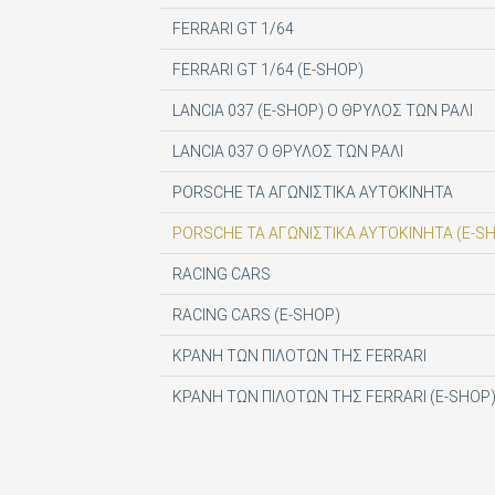
DIGITAL CONTENT S.A.
FERRARI GT 1/64
DIGITAL MEDIA EPTA LTD ΥΠΟΚΑΤΑΣΤΗΜΑ 
FERRARI GT 1/64 (E-SHOP)
DOCUMENTO MEDIA ΜΟΝΟΠΡΟΣΩΠΗ ΙΚΕ
LANCIA 037 (E-SHOP) Ο ΘΡΥΛΟΣ ΤΩΝ ΡΑΛΙ
EK ARCHITECTURAL PUBLICATIONS LTD
LANCIA 037 Ο ΘΡΥΛΟΣ ΤΩΝ ΡΑΛΙ
EMSE EDAPP
PORSCHE ΤΑ ΑΓΩΝΙΣΤΙΚΑ ΑΥΤΟΚΙΝΗΤΑ
ETHOS MEDIA Α.Ε
PORSCHE ΤΑ ΑΓΩΝΙΣΤΙΚΑ ΑΥΤΟΚΙΝΗΤΑ (E-S
EXPANSION CONSULTING SOLUTIONS ΕΠΕ
RACING CARS
FINANCIAL MARTKETS VOICE AEE
RACING CARS (E-SHOP)
FORWARD MEDIA ΙΚΕ
ΚΡΑΝΗ ΤΩΝ ΠΙΛΟΤΩΝ ΤΗΣ FERRARI
FULL MEDIA Ε Ε
ΚΡΑΝΗ ΤΩΝ ΠΙΛΟΤΩΝ ΤΗΣ FERRARI (E-SHOP
FUTURE ASSET ΜΟΝ. ΙΚΕ
GREEN BOX ΕΚΔΟΤΙΚΗ Α.Ε