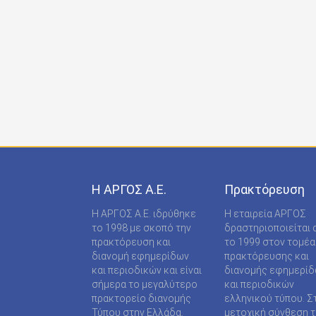
ONDECK GROUP Ε Ε
ONLINE-TECHPRESS ΕΠΕ
RADCOM ΜΟΝΟΠΡΟΣΩΠΗ ΙΔΙΩΤΙΚΗ ΚΕΦΑΛΑΙΟ
RADNET ΜΟΝ. ΙΚΕ
RBA COLECCIONABLES S.A
REAL MEDIA Α.Ε
S MEDIA ΜΟΝΟΠΡΟΣΩΠΗ ΙΚΕ
Η ΑΡΓΟΣ A.E.
Πρακτόρευση
S.A.J.P. ΕΚΔΟΤΙΚΗ ΙΚΕ
Η ΑΡΓΟΣ A.E. ιδρύθηκε
Η εταιρεία ΑΡΓΟΣ
SABD ΕΚΔΟΤΙΚΗ Α.Ε
το 1998 με σκοπό την
δραστηριοποιείται 
πρακτόρευση και
το 1999 στον τομέα
SHOP SUPPLY ΠΡΟΜΗΘΕΙΕΣ ΚΑΤΑΣΤΗΜΑΤΩΝ
διανομή εφημερίδων
πρακτόρευσης και
και περιοδικών και είναι
διανομής εφημερί
SPORTDAY ΑΕΠΕΕ
σήμερα το μεγαλύτερο
και περιοδικών
πρακτορείο διανομής
ελληνικού τύπου. Σ
STARCOM PRESS ΕΤΑΙΡΕΙΑ ΠΕΡΙΟΡΙΣΜΕΝΗΣ
Τύπου στην Ελλάδα.
μετοχική σύνθεση τ