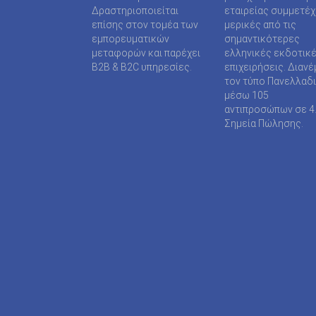
SUPER MEDIA ΕΚΔΟΤΙΚΕΣ ΕΠΙΧΕΙΡΗΣΕΙΣ ΙΚΕ
Δραστηριοποιείται
εταιρείας συμμετέ
επίσης στον τομέα των
μερικές από τις
TAXHEAVEN A.E
εμπορευματικών
σημαντικότερες
μεταφορών και παρέχει
ελληνικές εκδοτικ
TELEVISION PRINT ΜΟΝΟΠΡΟΣΩΠΗ Ι Κ Ε
B2B & B2C υπηρεσίες.
επιχειρήσεις. Διανέ
τον τύπο Πανελλαδ
TYPOS MEDIA ΕΠΕ
μέσω 105
αντιπροσώπων σε 4
WIJION GROUP ΕΠΕ
Σημεία Πώλησης.
Α.ΔΗΜΟΠΟΥΛΟΥ ΜΟΝΟΠΡΟΣΩΠΗ ΕΠΕ
ΑΓΓΕΛΟΠΟΥΛΟΣ ΧΑΡΑΛΑΜΠΟΣ
ΑΓΡΟΤΥΠΟΣ Α.Ε
ΑΔΑΜΟΥΛΗΣ Χ. ΚΩΝ/ΝΟΣ
ΑΘΑΝΑΣΙΟΣ ΦΕΛΟΥΚΑΣ-ΠΕΡ.ΜΟΤΟ Ε.Ε
ΑΘΛΗΤΙΚΕΣ ΠΡΟΒΛΕΨΕΙΣ ΑΕ
ΑΘΛΗΤΙΚΗ ΕΝΗΜΕΡΩΣΗ ΕΤΕΡΟΡΡΥΘΜΗ ΕΤΑΙ