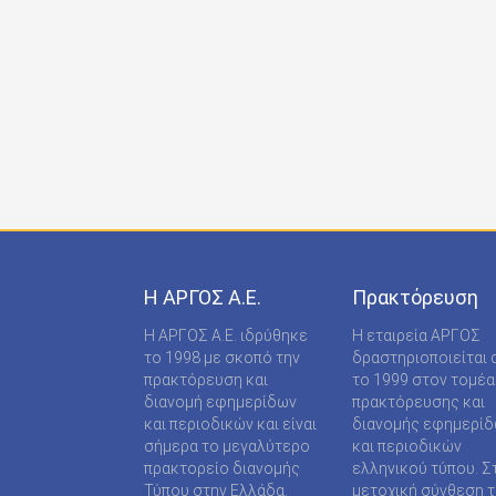
ONDECK GROUP Ε Ε
ONLINE-TECHPRESS ΕΠΕ
RADCOM ΜΟΝΟΠΡΟΣΩΠΗ ΙΔΙΩΤΙΚΗ ΚΕΦΑΛΑΙΟ
RADNET ΜΟΝ. ΙΚΕ
RBA COLECCIONABLES S.A
REAL MEDIA Α.Ε
S MEDIA ΜΟΝΟΠΡΟΣΩΠΗ ΙΚΕ
Η ΑΡΓΟΣ A.E.
Πρακτόρευση
S.A.J.P. ΕΚΔΟΤΙΚΗ ΙΚΕ
Η ΑΡΓΟΣ A.E. ιδρύθηκε
Η εταιρεία ΑΡΓΟΣ
SABD ΕΚΔΟΤΙΚΗ Α.Ε
το 1998 με σκοπό την
δραστηριοποιείται 
πρακτόρευση και
το 1999 στον τομέα
SHOP SUPPLY ΠΡΟΜΗΘΕΙΕΣ ΚΑΤΑΣΤΗΜΑΤΩΝ
διανομή εφημερίδων
πρακτόρευσης και
και περιοδικών και είναι
διανομής εφημερί
SPORTDAY ΑΕΠΕΕ
σήμερα το μεγαλύτερο
και περιοδικών
πρακτορείο διανομής
ελληνικού τύπου. Σ
STARCOM PRESS ΕΤΑΙΡΕΙΑ ΠΕΡΙΟΡΙΣΜΕΝΗΣ
Τύπου στην Ελλάδα.
μετοχική σύνθεση τ