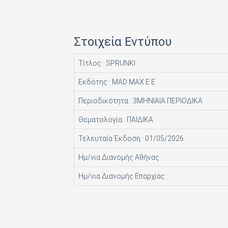
HACHETTE FASCICOLI SRL
I.J.I COPERATION PRESS LTD
Στοιχεία Εντύπου
ICONS TV ΜΟΝΟΠΡΟΣΩΠΗ Ι Κ Ε
Τίτλος : SPRUNKI
INFO EDITIONS Ε Ε
Εκδότης : MAD MAX Ε Ε
INTRACORD ΛΕΝΑ ΜΟΝΟΠΡΟΣΩΠΗ ΙΚΕ
Περιοδικότητα : 3ΜΗΝΙΑΙΑ ΠΕΡΙΟΔΙΚΑ
M.V. PRESS ΜΟΝΟΠΡΟΣΩΠΗ ΙΚΕ
Θεματολογία : ΠΑΙΔΙΚΑ
MAD MAX Ε Ε
Τελευταία Έκδοση : 01/05/2026
MEDIA ΜΑΘΙΟΥΔΑΚΗΣ Α.Ε.
Ημ/νια Διανομής Αθήνας :
MEDIA2DAY ΕΚΔΟΤΙΚΗ Α.Ε
Ημ/νια Διανομής Επαρχίας :
MILKRO HELLAS HELLAS PUBL. SERVICES LTD
MORE MEDIA ΜΟΝΟΠΡΟΣΩΠΗ Α Ε
NA RATCH NID UTHORN (ΔΙΑΣΤΑΣΗ ΕΚΔΟΤ.)