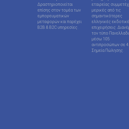
SUPER MEDIA ΕΚΔΟΤΙΚΕΣ ΕΠΙΧΕΙΡΗΣΕΙΣ ΙΚΕ
Δραστηριοποιείται
εταιρείας συμμετέ
επίσης στον τομέα των
μερικές από τις
TAXHEAVEN A.E
εμπορευματικών
σημαντικότερες
μεταφορών και παρέχει
ελληνικές εκδοτικ
TELEVISION PRINT ΜΟΝΟΠΡΟΣΩΠΗ Ι Κ Ε
B2B & B2C υπηρεσίες.
επιχειρήσεις. Διανέ
τον τύπο Πανελλαδ
TYPOS MEDIA ΕΠΕ
μέσω 105
αντιπροσώπων σε 4
WIJION GROUP ΕΠΕ
Σημεία Πώλησης.
Α.ΔΗΜΟΠΟΥΛΟΥ ΜΟΝΟΠΡΟΣΩΠΗ ΕΠΕ
ΑΓΓΕΛΟΠΟΥΛΟΣ ΧΑΡΑΛΑΜΠΟΣ
ΑΓΡΟΤΥΠΟΣ Α.Ε
ΑΔΑΜΟΥΛΗΣ Χ. ΚΩΝ/ΝΟΣ
ΑΘΑΝΑΣΙΟΣ ΦΕΛΟΥΚΑΣ-ΠΕΡ.ΜΟΤΟ Ε.Ε
ΑΘΛΗΤΙΚΕΣ ΠΡΟΒΛΕΨΕΙΣ ΑΕ
ΑΘΛΗΤΙΚΗ ΕΝΗΜΕΡΩΣΗ ΕΤΕΡΟΡΡΥΘΜΗ ΕΤΑΙ