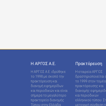
ONDECK GROUP Ε Ε
ONLINE-TECHPRESS ΕΠΕ
RADCOM ΜΟΝΟΠΡΟΣΩΠΗ ΙΔΙΩΤΙΚΗ ΚΕΦΑΛΑΙΟ
RADNET ΜΟΝ. ΙΚΕ
RBA COLECCIONABLES S.A
REAL MEDIA Α.Ε
S MEDIA ΜΟΝΟΠΡΟΣΩΠΗ ΙΚΕ
Η ΑΡΓΟΣ A.E.
Πρακτόρευση
S.A.J.P. ΕΚΔΟΤΙΚΗ ΙΚΕ
Η ΑΡΓΟΣ A.E. ιδρύθηκε
Η εταιρεία ΑΡΓΟΣ
SABD ΕΚΔΟΤΙΚΗ Α.Ε
το 1998 με σκοπό την
δραστηριοποιείται 
πρακτόρευση και
το 1999 στον τομέα
SHOP SUPPLY ΠΡΟΜΗΘΕΙΕΣ ΚΑΤΑΣΤΗΜΑΤΩΝ
διανομή εφημερίδων
πρακτόρευσης και
και περιοδικών και είναι
διανομής εφημερί
SPORTDAY ΑΕΠΕΕ
σήμερα το μεγαλύτερο
και περιοδικών
πρακτορείο διανομής
ελληνικού τύπου. Σ
STARCOM PRESS ΕΤΑΙΡΕΙΑ ΠΕΡΙΟΡΙΣΜΕΝΗΣ
Τύπου στην Ελλάδα.
μετοχική σύνθεση τ