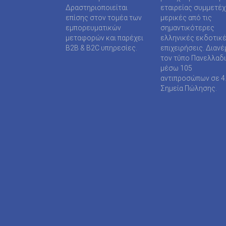
SUPER MEDIA ΕΚΔΟΤΙΚΕΣ ΕΠΙΧΕΙΡΗΣΕΙΣ ΙΚΕ
Δραστηριοποιείται
εταιρείας συμμετέ
επίσης στον τομέα των
μερικές από τις
TAXHEAVEN A.E
εμπορευματικών
σημαντικότερες
μεταφορών και παρέχει
ελληνικές εκδοτικ
TELEVISION PRINT ΜΟΝΟΠΡΟΣΩΠΗ Ι Κ Ε
B2B & B2C υπηρεσίες.
επιχειρήσεις. Διανέ
τον τύπο Πανελλαδ
TYPOS MEDIA ΕΠΕ
μέσω 105
αντιπροσώπων σε 4
WIJION GROUP ΕΠΕ
Σημεία Πώλησης.
Α.ΔΗΜΟΠΟΥΛΟΥ ΜΟΝΟΠΡΟΣΩΠΗ ΕΠΕ
ΑΓΓΕΛΟΠΟΥΛΟΣ ΧΑΡΑΛΑΜΠΟΣ
ΑΓΡΟΤΥΠΟΣ Α.Ε
ΑΔΑΜΟΥΛΗΣ Χ. ΚΩΝ/ΝΟΣ
ΑΘΑΝΑΣΙΟΣ ΦΕΛΟΥΚΑΣ-ΠΕΡ.ΜΟΤΟ Ε.Ε
ΑΘΛΗΤΙΚΕΣ ΠΡΟΒΛΕΨΕΙΣ ΑΕ
ΑΘΛΗΤΙΚΗ ΕΝΗΜΕΡΩΣΗ ΕΤΕΡΟΡΡΥΘΜΗ ΕΤΑΙ