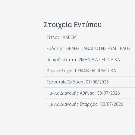
HACHETTE FASCICOLI SRL
I.J.I COPERATION PRESS LTD
Στοιχεία Εντύπου
ICONS TV ΜΟΝΟΠΡΟΣΩΠΗ Ι Κ Ε
Τίτλος : ΑΛΕΞΙΑ
INFO EDITIONS Ε Ε
Εκδότης : ΒΕΛΗΣ ΠΑΝΑΓΙΩΤΗΣ ΕΥΑΓΓΕΛΟΣ
INTRACORD ΛΕΝΑ ΜΟΝΟΠΡΟΣΩΠΗ ΙΚΕ
Περιοδικότητα : 2ΜΗΝΙΑΙΑ ΠΕΡΙΟΔΙΚΑ
M.V. PRESS ΜΟΝΟΠΡΟΣΩΠΗ ΙΚΕ
Θεματολογία : ΓΥΝΑΙΚΕΙΑ ΠΡΑΚΤΙΚΑ
MAD MAX Ε Ε
Τελευταία Έκδοση : 01/08/2026
MEDIA ΜΑΘΙΟΥΔΑΚΗΣ Α.Ε.
Ημ/νια Διανομής Αθήνας : 30/07/2026
MEDIA2DAY ΕΚΔΟΤΙΚΗ Α.Ε
Ημ/νια Διανομής Επαρχίας : 30/07/2026
MILKRO HELLAS HELLAS PUBL. SERVICES LTD
MORE MEDIA ΜΟΝΟΠΡΟΣΩΠΗ Α Ε
NA RATCH NID UTHORN (ΔΙΑΣΤΑΣΗ ΕΚΔΟΤ.)