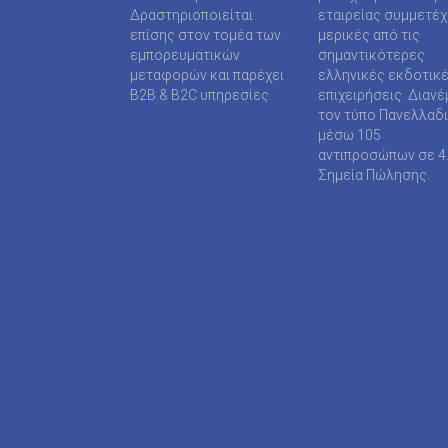
SUPER MEDIA ΕΚΔΟΤΙΚΕΣ ΕΠΙΧΕΙΡΗΣΕΙΣ ΙΚΕ
Δραστηριοποιείται
εταιρείας συμμετέ
επίσης στον τομέα των
μερικές από τις
TAXHEAVEN A.E
εμπορευματικών
σημαντικότερες
μεταφορών και παρέχει
ελληνικές εκδοτικ
TELEVISION PRINT ΜΟΝΟΠΡΟΣΩΠΗ Ι Κ Ε
B2B & B2C υπηρεσίες.
επιχειρήσεις. Διανέ
τον τύπο Πανελλαδ
TYPOS MEDIA ΕΠΕ
μέσω 105
αντιπροσώπων σε 4
WIJION GROUP ΕΠΕ
Σημεία Πώλησης.
Α.ΔΗΜΟΠΟΥΛΟΥ ΜΟΝΟΠΡΟΣΩΠΗ ΕΠΕ
ΑΓΓΕΛΟΠΟΥΛΟΣ ΧΑΡΑΛΑΜΠΟΣ
ΑΓΡΟΤΥΠΟΣ Α.Ε
ΑΔΑΜΟΥΛΗΣ Χ. ΚΩΝ/ΝΟΣ
ΑΘΑΝΑΣΙΟΣ ΦΕΛΟΥΚΑΣ-ΠΕΡ.ΜΟΤΟ Ε.Ε
ΑΘΛΗΤΙΚΕΣ ΠΡΟΒΛΕΨΕΙΣ ΑΕ
ΑΘΛΗΤΙΚΗ ΕΝΗΜΕΡΩΣΗ ΕΤΕΡΟΡΡΥΘΜΗ ΕΤΑΙ