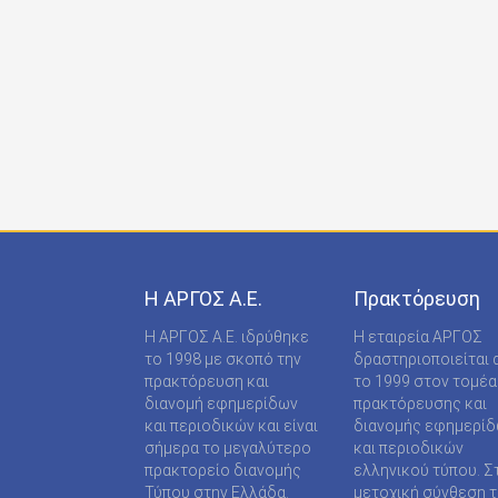
ONDECK GROUP Ε Ε
ONLINE-TECHPRESS ΕΠΕ
RADCOM ΜΟΝΟΠΡΟΣΩΠΗ ΙΔΙΩΤΙΚΗ ΚΕΦΑΛΑΙΟ
RADNET ΜΟΝ. ΙΚΕ
RBA COLECCIONABLES S.A
REAL MEDIA Α.Ε
S MEDIA ΜΟΝΟΠΡΟΣΩΠΗ ΙΚΕ
Η ΑΡΓΟΣ A.E.
Πρακτόρευση
S.A.J.P. ΕΚΔΟΤΙΚΗ ΙΚΕ
Η ΑΡΓΟΣ A.E. ιδρύθηκε
Η εταιρεία ΑΡΓΟΣ
SABD ΕΚΔΟΤΙΚΗ Α.Ε
το 1998 με σκοπό την
δραστηριοποιείται 
πρακτόρευση και
το 1999 στον τομέα
SHOP SUPPLY ΠΡΟΜΗΘΕΙΕΣ ΚΑΤΑΣΤΗΜΑΤΩΝ
διανομή εφημερίδων
πρακτόρευσης και
και περιοδικών και είναι
διανομής εφημερί
SPORTDAY ΑΕΠΕΕ
σήμερα το μεγαλύτερο
και περιοδικών
πρακτορείο διανομής
ελληνικού τύπου. Σ
STARCOM PRESS ΕΤΑΙΡΕΙΑ ΠΕΡΙΟΡΙΣΜΕΝΗΣ
Τύπου στην Ελλάδα.
μετοχική σύνθεση τ