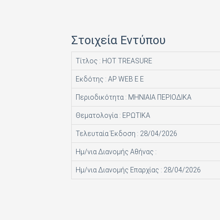
HACHETTE FASCICOLI SRL
I.J.I COPERATION PRESS LTD
Στοιχεία Εντύπου
ICONS TV ΜΟΝΟΠΡΟΣΩΠΗ Ι Κ Ε
Τίτλος : HOT TREASURE
INFO EDITIONS Ε Ε
Εκδότης : AP WEB Ε Ε
INTRACORD ΛΕΝΑ ΜΟΝΟΠΡΟΣΩΠΗ ΙΚΕ
Περιοδικότητα : ΜΗΝΙΑΙΑ ΠΕΡΙΟΔΙΚΑ
M.V. PRESS ΜΟΝΟΠΡΟΣΩΠΗ ΙΚΕ
Θεματολογία : ΕΡΩΤΙΚΑ
MAD MAX Ε Ε
Τελευταία Έκδοση : 28/04/2026
MEDIA ΜΑΘΙΟΥΔΑΚΗΣ Α.Ε.
Ημ/νια Διανομής Αθήνας :
MEDIA2DAY ΕΚΔΟΤΙΚΗ Α.Ε
Ημ/νια Διανομής Επαρχίας : 28/04/2026
MILKRO HELLAS HELLAS PUBL. SERVICES LTD
MORE MEDIA ΜΟΝΟΠΡΟΣΩΠΗ Α Ε
NA RATCH NID UTHORN (ΔΙΑΣΤΑΣΗ ΕΚΔΟΤ.)