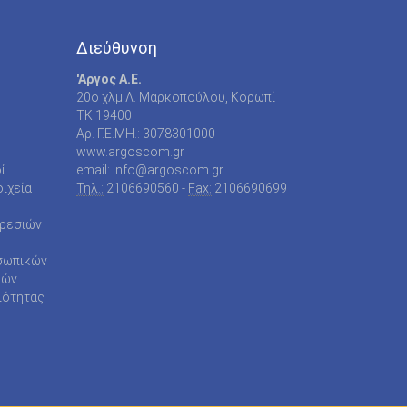
Διεύθυνση
'Αργος Α.Ε.
20o χλμ Λ. Μαρκοπούλου, Κορωπί
TK 19400
Αρ. Γ.Ε.ΜΗ.: 3078301000
www.argoscom.gr
ί
email: info@argoscom.gr
ιχεία
Τηλ.:
2106690560 -
Fax:
2106690699
ηρεσιών
σωπικών
ρών
ιότητας