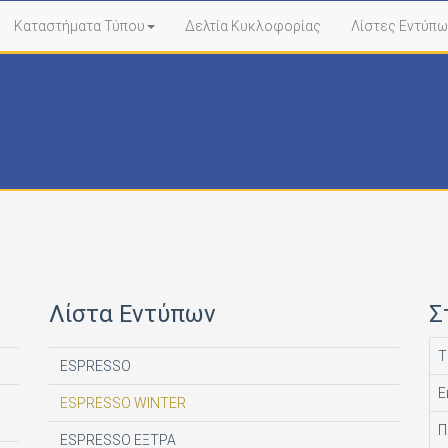
Καταστήματα Τύπου
Δελτία Κυκλοφορίας
Λίστες Εντύπω
Λίστα Εντύπων
Σ
Τ
ESPRESSO
Ε
ESPRESSO WINTER
Π
ESPRESSO ΕΞΤΡΑ