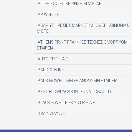
ALTER EGO ΕΠΙΧΕΙΡΗΣΗ Μ.Μ.Ε. ΑΕ
AP WEB Ε Ε
ASAP ΥΠΗΡΕΣΙΕΣ ΜΑΡΚΕΤΙΝΓΚ & ΕΠΙΚΟΙΝΩΝΙΑΣ
Μ.ΕΠΕ
ATHENS PRINT ΓΡΑΦΙΚΕΣ ΤΕΧΝΕΣ ΟΜΟΡΡΥΘΜΗ
ΕΤΑΙΡΕΙΑ
AUTO ΤΡΙΤΗ Α.Ε
BARDOLIN ΙΚΕ
BARKINGWELL MEDIA ΑΝΩΝΥΜΗ ΕΤΑΙΡΕΙΑ
BEST FLOWPACKS INTERNATIONAL LTD
BLACK & WHITE ΕΚΔΟΤΙΚΗ Α.Ε
BRAINWAY A.E
CENTAURIA EDITOR SRL