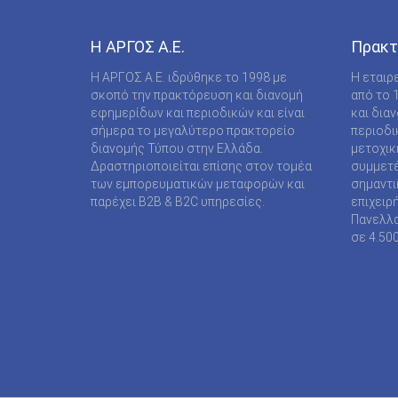
COMPUPRESS AE
DE AGOSTINI PUBLISHING SPA
Η ΑΡΓΟΣ A.E.
Πρακτ
DIGITAL CONTENT S.A.
Η ΑΡΓΟΣ A.E. ιδρύθηκε το 1998 με
Η εταιρ
σκοπό την πρακτόρευση και διανομή
από το 
DIGITAL MEDIA EPTA LTD ΥΠΟΚΑΤΑΣΤΗΜΑ
εφημερίδων και περιοδικών και είναι
και δια
ΑΛΛΟΔΑΠΗΣ
σήμερα το μεγαλύτερο πρακτορείο
περιοδι
διανομής Τύπου στην Ελλάδα.
μετοχικ
DOCUMENTO MEDIA ΜΟΝΟΠΡΟΣΩΠΗ ΙΚΕ
Δραστηριοποιείται επίσης στον τομέα
συμμετέ
των εμπορευματικών μεταφορών και
σημαντι
EK ARCHITECTURAL PUBLICATIONS LTD
παρέχει B2B & B2C υπηρεσίες.
επιχειρ
Πανελλα
EMSE EDAPP
σε 4.50
ETHOS MEDIA Α.Ε
EXPANSION CONSULTING SOLUTIONS ΕΠΕ
FINANCIAL MARTKETS VOICE AEE
FORWARD MEDIA ΙΚΕ
FULL MEDIA Ε Ε