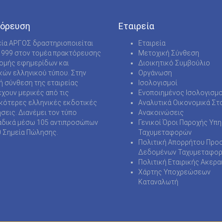
όρευση
Εταιρεία
εία ΑΡΓΟΣ δραστηριοποιείται
Εταιρεία
1999 στον τομέα πρακτόρευσης
Μετοχική Σύνθεση
νομής εφημερίδων και
Διοικητικό Συμβούλιο
κών ελληνικού τύπου. Στην
Οργάνωση
ή σύνθεση της εταιρείας
Ισολογισμοί
χουν μερικές από τις
Ενοποιημένος Ισολογισμο
κότερες ελληνικές εκδοτικές
Αναλυτικά Οικονομικά Στο
ήσεις. Διανέμει τον τύπο
Ανακοινώσεις
δικά μέσω 105 αντιπροσώπων
Γενικοί Όροι Παροχής Υπ
0 Σημεία Πώλησης.
Ταχυμεταφορών
Πολιτική Απορρήτου Προ
Δεδομένων Ταχυμεταφο
Πολιτική Εταιρικής Ακερα
Χάρτης Υποχρεώσεων
Καταναλωτή