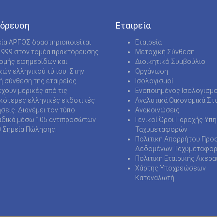
όρευση
Εταιρεία
εία ΑΡΓΟΣ δραστηριοποιείται
Εταιρεία
1999 στον τομέα πρακτόρευσης
Μετοχική Σύνθεση
νομής εφημερίδων και
Διοικητικό Συμβούλιο
κών ελληνικού τύπου. Στην
Οργάνωση
ή σύνθεση της εταιρείας
Ισολογισμοί
χουν μερικές από τις
Ενοποιημένος Ισολογισμο
κότερες ελληνικές εκδοτικές
Αναλυτικά Οικονομικά Στο
ήσεις. Διανέμει τον τύπο
Ανακοινώσεις
δικά μέσω 105 αντιπροσώπων
Γενικοί Όροι Παροχής Υπ
0 Σημεία Πώλησης.
Ταχυμεταφορών
Πολιτική Απορρήτου Προ
Δεδομένων Ταχυμεταφο
Πολιτική Εταιρικής Ακερα
Χάρτης Υποχρεώσεων
Καταναλωτή