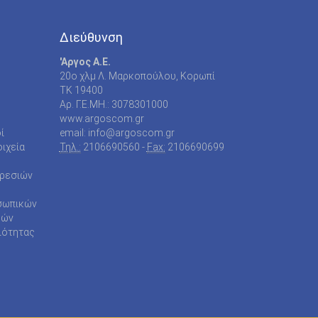
Διεύθυνση
'Αργος Α.Ε.
20o χλμ Λ. Μαρκοπούλου, Κορωπί
TK 19400
Αρ. Γ.Ε.ΜΗ.: 3078301000
www.argoscom.gr
ί
email: info@argoscom.gr
ιχεία
Τηλ.:
2106690560 -
Fax:
2106690699
ηρεσιών
σωπικών
ρών
ιότητας