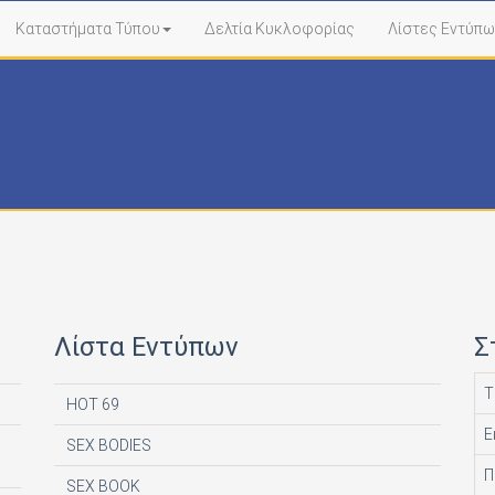
Καταστήματα Τύπου
Δελτία Κυκλοφορίας
Λίστες Εντύπω
Λίστα Εντύπων
Σ
Τ
HOT 69
Ε
SEX BODIES
Π
SEX BOOK