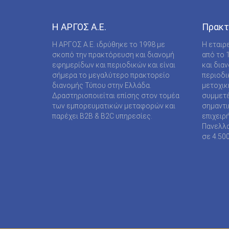
COMPUPRESS AE
DE AGOSTINI PUBLISHING SPA
Η ΑΡΓΟΣ A.E.
Πρακτ
DIGITAL CONTENT S.A.
Η ΑΡΓΟΣ A.E. ιδρύθηκε το 1998 με
Η εταιρ
σκοπό την πρακτόρευση και διανομή
από το 
DIGITAL MEDIA EPTA LTD ΥΠΟΚΑΤΑΣΤΗΜΑ
εφημερίδων και περιοδικών και είναι
και δια
ΑΛΛΟΔΑΠΗΣ
σήμερα το μεγαλύτερο πρακτορείο
περιοδι
διανομής Τύπου στην Ελλάδα.
μετοχικ
DOCUMENTO MEDIA ΜΟΝΟΠΡΟΣΩΠΗ ΙΚΕ
Δραστηριοποιείται επίσης στον τομέα
συμμετέ
των εμπορευματικών μεταφορών και
σημαντι
EK ARCHITECTURAL PUBLICATIONS LTD
παρέχει B2B & B2C υπηρεσίες.
επιχειρ
Πανελλα
EMSE EDAPP
σε 4.50
ETHOS MEDIA Α.Ε
EXPANSION CONSULTING SOLUTIONS ΕΠΕ
FINANCIAL MARTKETS VOICE AEE
FORWARD MEDIA ΙΚΕ
FULL MEDIA Ε Ε