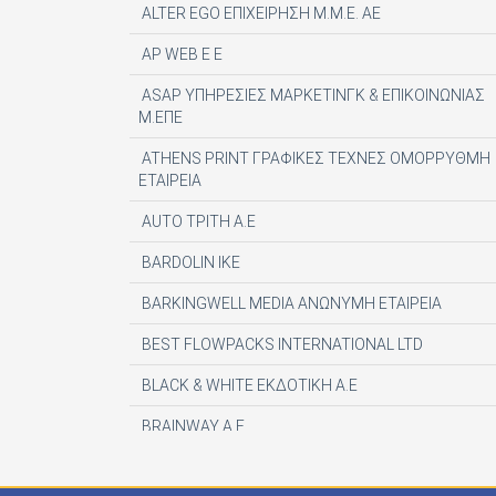
ALTER EGO ΕΠΙΧΕΙΡΗΣΗ Μ.Μ.Ε. ΑΕ
AP WEB Ε Ε
ASAP ΥΠΗΡΕΣΙΕΣ ΜΑΡΚΕΤΙΝΓΚ & ΕΠΙΚΟΙΝΩΝΙΑΣ
Μ.ΕΠΕ
ATHENS PRINT ΓΡΑΦΙΚΕΣ ΤΕΧΝΕΣ ΟΜΟΡΡΥΘΜΗ
ΕΤΑΙΡΕΙΑ
AUTO ΤΡΙΤΗ Α.Ε
BARDOLIN ΙΚΕ
BARKINGWELL MEDIA ΑΝΩΝΥΜΗ ΕΤΑΙΡΕΙΑ
BEST FLOWPACKS INTERNATIONAL LTD
BLACK & WHITE ΕΚΔΟΤΙΚΗ Α.Ε
BRAINWAY A.E
CENTAURIA EDITOR SRL