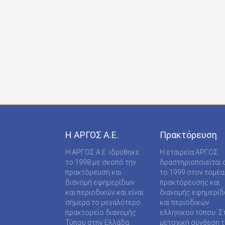
ONDECK GROUP Ε Ε
ONLINE-TECHPRESS ΕΠΕ
RADCOM ΜΟΝΟΠΡΟΣΩΠΗ ΙΔΙΩΤΙΚΗ ΚΕΦΑΛΑΙΟ
RADNET ΜΟΝ. ΙΚΕ
RBA COLECCIONABLES S.A
REAL MEDIA Α.Ε
S MEDIA ΜΟΝΟΠΡΟΣΩΠΗ ΙΚΕ
Η ΑΡΓΟΣ A.E.
Πρακτόρευση
S.A.J.P. ΕΚΔΟΤΙΚΗ ΙΚΕ
Η ΑΡΓΟΣ A.E. ιδρύθηκε
Η εταιρεία ΑΡΓΟΣ
SABD ΕΚΔΟΤΙΚΗ Α.Ε
το 1998 με σκοπό την
δραστηριοποιείται 
πρακτόρευση και
το 1999 στον τομέα
SHOP SUPPLY ΠΡΟΜΗΘΕΙΕΣ ΚΑΤΑΣΤΗΜΑΤΩΝ
διανομή εφημερίδων
πρακτόρευσης και
και περιοδικών και είναι
διανομής εφημερί
SPORTDAY ΑΕΠΕΕ
σήμερα το μεγαλύτερο
και περιοδικών
πρακτορείο διανομής
ελληνικού τύπου. Σ
STARCOM PRESS ΕΤΑΙΡΕΙΑ ΠΕΡΙΟΡΙΣΜΕΝΗΣ
Τύπου στην Ελλάδα.
μετοχική σύνθεση τ