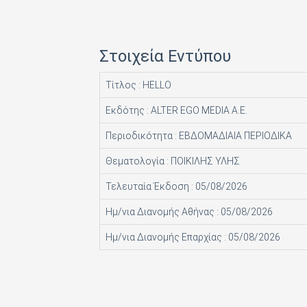
HACHETTE FASCICOLI SRL
I.J.I COPERATION PRESS LTD
Στοιχεία Εντύπου
ICONS TV ΜΟΝΟΠΡΟΣΩΠΗ Ι Κ Ε
Τίτλος : HELLO
INFO EDITIONS Ε Ε
Εκδότης : ALTER EGO MEDIA Α.Ε.
INTRACORD ΛΕΝΑ ΜΟΝΟΠΡΟΣΩΠΗ ΙΚΕ
Περιοδικότητα : ΕΒΔΟΜΑΔΙΑΙΑ ΠΕΡΙΟΔΙΚΑ
M.V. PRESS ΜΟΝΟΠΡΟΣΩΠΗ ΙΚΕ
Θεματολογία : ΠΟΙΚΙΛΗΣ ΥΛΗΣ
MAD MAX Ε Ε
Τελευταία Έκδοση : 05/08/2026
MEDIA ΜΑΘΙΟΥΔΑΚΗΣ Α.Ε.
Ημ/νια Διανομής Αθήνας : 05/08/2026
MEDIA2DAY ΕΚΔΟΤΙΚΗ Α.Ε
Ημ/νια Διανομής Επαρχίας : 05/08/2026
MILKRO HELLAS HELLAS PUBL. SERVICES LTD
MORE MEDIA ΜΟΝΟΠΡΟΣΩΠΗ Α Ε
NA RATCH NID UTHORN (ΔΙΑΣΤΑΣΗ ΕΚΔΟΤ.)