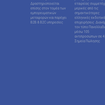
SUPER MEDIA ΕΚΔΟΤΙΚΕΣ ΕΠΙΧΕΙΡΗΣΕΙΣ ΙΚΕ
Δραστηριοποιείται
εταιρείας συμμετέ
επίσης στον τομέα των
μερικές από τις
TAXHEAVEN A.E
εμπορευματικών
σημαντικότερες
μεταφορών και παρέχει
ελληνικές εκδοτικ
TELEVISION PRINT ΜΟΝΟΠΡΟΣΩΠΗ Ι Κ Ε
B2B & B2C υπηρεσίες.
επιχειρήσεις. Διανέ
τον τύπο Πανελλαδ
TYPOS MEDIA ΕΠΕ
μέσω 105
αντιπροσώπων σε 4
WIJION GROUP ΕΠΕ
Σημεία Πώλησης.
Α.ΔΗΜΟΠΟΥΛΟΥ ΜΟΝΟΠΡΟΣΩΠΗ ΕΠΕ
ΑΓΓΕΛΟΠΟΥΛΟΣ ΧΑΡΑΛΑΜΠΟΣ
ΑΓΡΟΤΥΠΟΣ Α.Ε
ΑΔΑΜΟΥΛΗΣ Χ. ΚΩΝ/ΝΟΣ
ΑΘΑΝΑΣΙΟΣ ΦΕΛΟΥΚΑΣ-ΠΕΡ.ΜΟΤΟ Ε.Ε
ΑΘΛΗΤΙΚΕΣ ΠΡΟΒΛΕΨΕΙΣ ΑΕ
ΑΘΛΗΤΙΚΗ ΕΝΗΜΕΡΩΣΗ ΕΤΕΡΟΡΡΥΘΜΗ ΕΤΑΙ