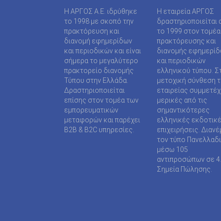
Η ΑΡΓΟΣ A.E. ιδρύθηκε
Η εταιρεία ΑΡΓΟΣ
το 1998 με σκοπό την
δραστηριοποιείται 
πρακτόρευση και
το 1999 στον τομέα
διανομή εφημερίδων
πρακτόρευσης και
και περιοδικών και είναι
διανομής εφημερί
σήμερα το μεγαλύτερο
και περιοδικών
πρακτορείο διανομής
ελληνικού τύπου. Σ
Τύπου στην Ελλάδα.
μετοχική σύνθεση τ
Δραστηριοποιείται
εταιρείας συμμετέ
επίσης στον τομέα των
μερικές από τις
εμπορευματικών
σημαντικότερες
μεταφορών και παρέχει
ελληνικές εκδοτικ
B2B & B2C υπηρεσίες.
επιχειρήσεις. Διανέ
τον τύπο Πανελλαδ
μέσω 105
αντιπροσώπων σε 4
Σημεία Πώλησης.