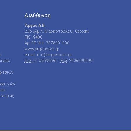
Διεύθυνση
'Αργος Α.Ε.
20o χλμ Λ. Μαρκοπούλου, Κορωπί
TK 19400
Αρ. Γ.Ε.ΜΗ.: 3078301000
www.argoscom.gr
ί
email: info@argoscom.gr
ιχεία
Τηλ.:
2106690560 -
Fax:
2106690699
ηρεσιών
σωπικών
ρών
ιότητας