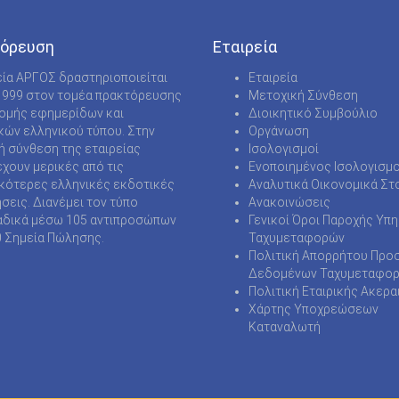
όρευση
Εταιρεία
εία ΑΡΓΟΣ δραστηριοποιείται
Εταιρεία
1999 στον τομέα πρακτόρευσης
Μετοχική Σύνθεση
νομής εφημερίδων και
Διοικητικό Συμβούλιο
κών ελληνικού τύπου. Στην
Οργάνωση
ή σύνθεση της εταιρείας
Ισολογισμοί
χουν μερικές από τις
Ενοποιημένος Ισολογισμο
κότερες ελληνικές εκδοτικές
Αναλυτικά Οικονομικά Στο
ήσεις. Διανέμει τον τύπο
Ανακοινώσεις
δικά μέσω 105 αντιπροσώπων
Γενικοί Όροι Παροχής Υπ
0 Σημεία Πώλησης.
Ταχυμεταφορών
Πολιτική Απορρήτου Προ
Δεδομένων Ταχυμεταφο
Πολιτική Εταιρικής Ακερα
Χάρτης Υποχρεώσεων
Καταναλωτή