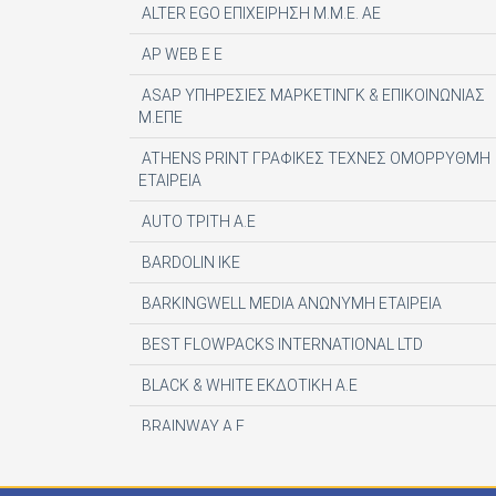
ALTER EGO ΕΠΙΧΕΙΡΗΣΗ Μ.Μ.Ε. ΑΕ
AP WEB Ε Ε
ASAP ΥΠΗΡΕΣΙΕΣ ΜΑΡΚΕΤΙΝΓΚ & ΕΠΙΚΟΙΝΩΝΙΑΣ
Μ.ΕΠΕ
ATHENS PRINT ΓΡΑΦΙΚΕΣ ΤΕΧΝΕΣ ΟΜΟΡΡΥΘΜΗ
ΕΤΑΙΡΕΙΑ
AUTO ΤΡΙΤΗ Α.Ε
BARDOLIN ΙΚΕ
BARKINGWELL MEDIA ΑΝΩΝΥΜΗ ΕΤΑΙΡΕΙΑ
BEST FLOWPACKS INTERNATIONAL LTD
BLACK & WHITE ΕΚΔΟΤΙΚΗ Α.Ε
BRAINWAY A.E
CENTAURIA EDITOR SRL