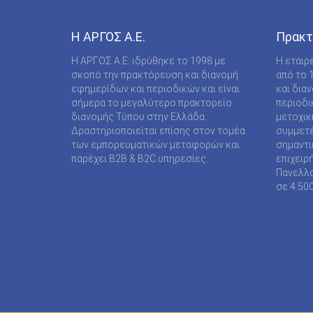
COMPUPRESS AE
DE AGOSTINI PUBLISHING SPA
Η ΑΡΓΟΣ A.E.
Πρακτ
DIGITAL CONTENT S.A.
Η ΑΡΓΟΣ A.E. ιδρύθηκε το 1998 με
Η εταιρ
σκοπό την πρακτόρευση και διανομή
από το 
DIGITAL MEDIA EPTA LTD ΥΠΟΚΑΤΑΣΤΗΜΑ
εφημερίδων και περιοδικών και είναι
και δια
ΑΛΛΟΔΑΠΗΣ
σήμερα το μεγαλύτερο πρακτορείο
περιοδι
διανομής Τύπου στην Ελλάδα.
μετοχικ
DOCUMENTO MEDIA ΜΟΝΟΠΡΟΣΩΠΗ ΙΚΕ
Δραστηριοποιείται επίσης στον τομέα
συμμετέ
των εμπορευματικών μεταφορών και
σημαντι
EK ARCHITECTURAL PUBLICATIONS LTD
παρέχει B2B & B2C υπηρεσίες.
επιχειρ
Πανελλα
EMSE EDAPP
σε 4.50
ETHOS MEDIA Α.Ε
EXPANSION CONSULTING SOLUTIONS ΕΠΕ
FINANCIAL MARTKETS VOICE AEE
FORWARD MEDIA ΙΚΕ
FULL MEDIA Ε Ε