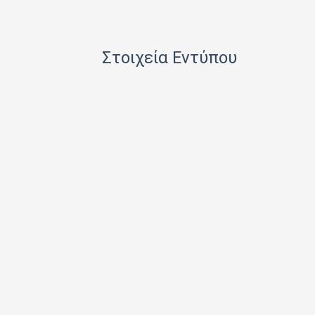
HACHETTE FASCICOLI SRL
I.J.I COPERATION PRESS LTD
Στοιχεία Εντύπου
ICONS TV ΜΟΝΟΠΡΟΣΩΠΗ Ι Κ Ε
INFO EDITIONS Ε Ε
INTRACORD ΛΕΝΑ ΜΟΝΟΠΡΟΣΩΠΗ ΙΚΕ
M.V. PRESS ΜΟΝΟΠΡΟΣΩΠΗ ΙΚΕ
MAD MAX Ε Ε
MEDIA ΜΑΘΙΟΥΔΑΚΗΣ Α.Ε.
MEDIA2DAY ΕΚΔΟΤΙΚΗ Α.Ε
MILKRO HELLAS HELLAS PUBL. SERVICES LTD
MORE MEDIA ΜΟΝΟΠΡΟΣΩΠΗ Α Ε
NA RATCH NID UTHORN (ΔΙΑΣΤΑΣΗ ΕΚΔΟΤ.)