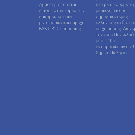
SUPER MEDIA ΕΚΔΟΤΙΚΕΣ ΕΠΙΧΕΙΡΗΣΕΙΣ ΙΚΕ
Δραστηριοποιείται
εταιρείας συμμετέ
επίσης στον τομέα των
μερικές από τις
TAXHEAVEN A.E
εμπορευματικών
σημαντικότερες
μεταφορών και παρέχει
ελληνικές εκδοτικ
TELEVISION PRINT ΜΟΝΟΠΡΟΣΩΠΗ Ι Κ Ε
B2B & B2C υπηρεσίες.
επιχειρήσεις. Διανέ
τον τύπο Πανελλαδ
TYPOS MEDIA ΕΠΕ
μέσω 105
αντιπροσώπων σε 4
WIJION GROUP ΕΠΕ
Σημεία Πώλησης.
Α.ΔΗΜΟΠΟΥΛΟΥ ΜΟΝΟΠΡΟΣΩΠΗ ΕΠΕ
ΑΓΓΕΛΟΠΟΥΛΟΣ ΧΑΡΑΛΑΜΠΟΣ
ΑΓΡΟΤΥΠΟΣ Α.Ε
ΑΔΑΜΟΥΛΗΣ Χ. ΚΩΝ/ΝΟΣ
ΑΘΑΝΑΣΙΟΣ ΦΕΛΟΥΚΑΣ-ΠΕΡ.ΜΟΤΟ Ε.Ε
ΑΘΛΗΤΙΚΕΣ ΠΡΟΒΛΕΨΕΙΣ ΑΕ
ΑΘΛΗΤΙΚΗ ΕΝΗΜΕΡΩΣΗ ΕΤΕΡΟΡΡΥΘΜΗ ΕΤΑΙ