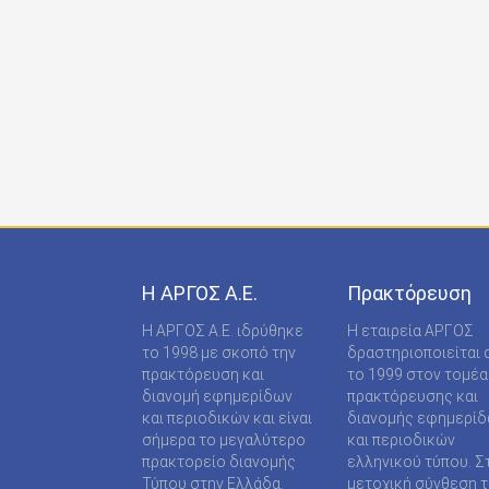
ONDECK GROUP Ε Ε
ONLINE-TECHPRESS ΕΠΕ
RADCOM ΜΟΝΟΠΡΟΣΩΠΗ ΙΔΙΩΤΙΚΗ ΚΕΦΑΛΑΙΟ
RADNET ΜΟΝ. ΙΚΕ
RBA COLECCIONABLES S.A
REAL MEDIA Α.Ε
S MEDIA ΜΟΝΟΠΡΟΣΩΠΗ ΙΚΕ
Η ΑΡΓΟΣ A.E.
Πρακτόρευση
S.A.J.P. ΕΚΔΟΤΙΚΗ ΙΚΕ
Η ΑΡΓΟΣ A.E. ιδρύθηκε
Η εταιρεία ΑΡΓΟΣ
SABD ΕΚΔΟΤΙΚΗ Α.Ε
το 1998 με σκοπό την
δραστηριοποιείται 
πρακτόρευση και
το 1999 στον τομέα
SHOP SUPPLY ΠΡΟΜΗΘΕΙΕΣ ΚΑΤΑΣΤΗΜΑΤΩΝ
διανομή εφημερίδων
πρακτόρευσης και
και περιοδικών και είναι
διανομής εφημερί
SPORTDAY ΑΕΠΕΕ
σήμερα το μεγαλύτερο
και περιοδικών
πρακτορείο διανομής
ελληνικού τύπου. Σ
STARCOM PRESS ΕΤΑΙΡΕΙΑ ΠΕΡΙΟΡΙΣΜΕΝΗΣ
Τύπου στην Ελλάδα.
μετοχική σύνθεση τ