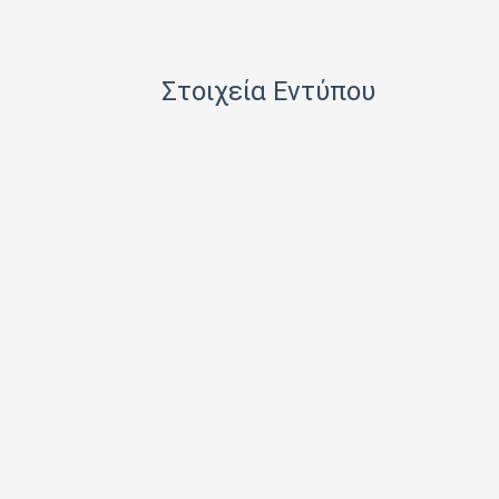
HACHETTE FASCICOLI SRL
I.J.I COPERATION PRESS LTD
Στοιχεία Εντύπου
ICONS TV ΜΟΝΟΠΡΟΣΩΠΗ Ι Κ Ε
INFO EDITIONS Ε Ε
INTRACORD ΛΕΝΑ ΜΟΝΟΠΡΟΣΩΠΗ ΙΚΕ
M.V. PRESS ΜΟΝΟΠΡΟΣΩΠΗ ΙΚΕ
MAD MAX Ε Ε
MEDIA ΜΑΘΙΟΥΔΑΚΗΣ Α.Ε.
MEDIA2DAY ΕΚΔΟΤΙΚΗ Α.Ε
MILKRO HELLAS HELLAS PUBL. SERVICES LTD
MORE MEDIA ΜΟΝΟΠΡΟΣΩΠΗ Α Ε
NA RATCH NID UTHORN (ΔΙΑΣΤΑΣΗ ΕΚΔΟΤ.)