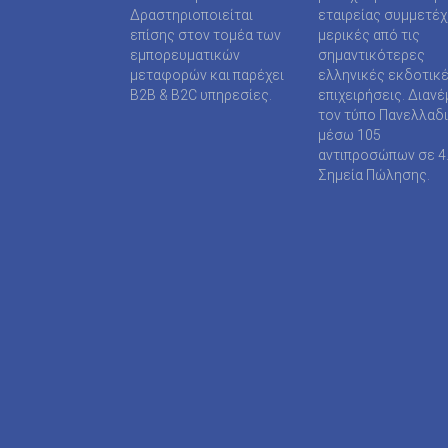
SUPER MEDIA ΕΚΔΟΤΙΚΕΣ ΕΠΙΧΕΙΡΗΣΕΙΣ ΙΚΕ
Δραστηριοποιείται
εταιρείας συμμετέ
επίσης στον τομέα των
μερικές από τις
TAXHEAVEN A.E
εμπορευματικών
σημαντικότερες
μεταφορών και παρέχει
ελληνικές εκδοτικ
TELEVISION PRINT ΜΟΝΟΠΡΟΣΩΠΗ Ι Κ Ε
B2B & B2C υπηρεσίες.
επιχειρήσεις. Διανέ
τον τύπο Πανελλαδ
TYPOS MEDIA ΕΠΕ
μέσω 105
αντιπροσώπων σε 4
WIJION GROUP ΕΠΕ
Σημεία Πώλησης.
Α.ΔΗΜΟΠΟΥΛΟΥ ΜΟΝΟΠΡΟΣΩΠΗ ΕΠΕ
ΑΓΓΕΛΟΠΟΥΛΟΣ ΧΑΡΑΛΑΜΠΟΣ
ΑΓΡΟΤΥΠΟΣ Α.Ε
ΑΔΑΜΟΥΛΗΣ Χ. ΚΩΝ/ΝΟΣ
ΑΘΑΝΑΣΙΟΣ ΦΕΛΟΥΚΑΣ-ΠΕΡ.ΜΟΤΟ Ε.Ε
ΑΘΛΗΤΙΚΕΣ ΠΡΟΒΛΕΨΕΙΣ ΑΕ
ΑΘΛΗΤΙΚΗ ΕΝΗΜΕΡΩΣΗ ΕΤΕΡΟΡΡΥΘΜΗ ΕΤΑΙ