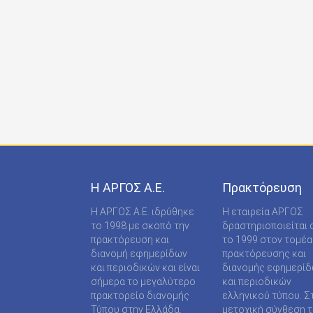
ONDECK GROUP Ε Ε
ONLINE-TECHPRESS ΕΠΕ
RADCOM ΜΟΝΟΠΡΟΣΩΠΗ ΙΔΙΩΤΙΚΗ ΚΕΦΑΛΑΙΟ
RADNET ΜΟΝ. ΙΚΕ
RBA COLECCIONABLES S.A
REAL MEDIA Α.Ε
S MEDIA ΜΟΝΟΠΡΟΣΩΠΗ ΙΚΕ
Η ΑΡΓΟΣ A.E.
Πρακτόρευση
S.A.J.P. ΕΚΔΟΤΙΚΗ ΙΚΕ
Η ΑΡΓΟΣ A.E. ιδρύθηκε
Η εταιρεία ΑΡΓΟΣ
SABD ΕΚΔΟΤΙΚΗ Α.Ε
το 1998 με σκοπό την
δραστηριοποιείται 
πρακτόρευση και
το 1999 στον τομέα
SHOP SUPPLY ΠΡΟΜΗΘΕΙΕΣ ΚΑΤΑΣΤΗΜΑΤΩΝ
διανομή εφημερίδων
πρακτόρευσης και
και περιοδικών και είναι
διανομής εφημερί
SPORTDAY ΑΕΠΕΕ
σήμερα το μεγαλύτερο
και περιοδικών
πρακτορείο διανομής
ελληνικού τύπου. Σ
STARCOM PRESS ΕΤΑΙΡΕΙΑ ΠΕΡΙΟΡΙΣΜΕΝΗΣ
Τύπου στην Ελλάδα.
μετοχική σύνθεση τ