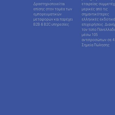
SUPER MEDIA ΕΚΔΟΤΙΚΕΣ ΕΠΙΧΕΙΡΗΣΕΙΣ ΙΚΕ
Δραστηριοποιείται
εταιρείας συμμετέ
επίσης στον τομέα των
μερικές από τις
TAXHEAVEN A.E
εμπορευματικών
σημαντικότερες
μεταφορών και παρέχει
ελληνικές εκδοτικ
TELEVISION PRINT ΜΟΝΟΠΡΟΣΩΠΗ Ι Κ Ε
B2B & B2C υπηρεσίες.
επιχειρήσεις. Διανέ
τον τύπο Πανελλαδ
TYPOS MEDIA ΕΠΕ
μέσω 105
αντιπροσώπων σε 4
WIJION GROUP ΕΠΕ
Σημεία Πώλησης.
Α.ΔΗΜΟΠΟΥΛΟΥ ΜΟΝΟΠΡΟΣΩΠΗ ΕΠΕ
ΑΓΓΕΛΟΠΟΥΛΟΣ ΧΑΡΑΛΑΜΠΟΣ
ΑΓΡΟΤΥΠΟΣ Α.Ε
ΑΔΑΜΟΥΛΗΣ Χ. ΚΩΝ/ΝΟΣ
ΑΘΑΝΑΣΙΟΣ ΦΕΛΟΥΚΑΣ-ΠΕΡ.ΜΟΤΟ Ε.Ε
ΑΘΛΗΤΙΚΕΣ ΠΡΟΒΛΕΨΕΙΣ ΑΕ
ΑΘΛΗΤΙΚΗ ΕΝΗΜΕΡΩΣΗ ΕΤΕΡΟΡΡΥΘΜΗ ΕΤΑΙ