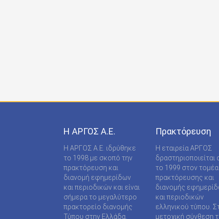
ONDECK GROUP Ε Ε
ONLINE-TECHPRESS ΕΠΕ
RADCOM ΜΟΝΟΠΡΟΣΩΠΗ ΙΔΙΩΤΙΚΗ ΚΕΦΑΛΑΙΟ
RADNET ΜΟΝ. ΙΚΕ
RBA COLECCIONABLES S.A
REAL MEDIA Α.Ε
S MEDIA ΜΟΝΟΠΡΟΣΩΠΗ ΙΚΕ
Η ΑΡΓΟΣ A.E.
Πρακτόρευση
S.A.J.P. ΕΚΔΟΤΙΚΗ ΙΚΕ
Η ΑΡΓΟΣ A.E. ιδρύθηκε
Η εταιρεία ΑΡΓΟΣ
SABD ΕΚΔΟΤΙΚΗ Α.Ε
το 1998 με σκοπό την
δραστηριοποιείται 
πρακτόρευση και
το 1999 στον τομέα
SHOP SUPPLY ΠΡΟΜΗΘΕΙΕΣ ΚΑΤΑΣΤΗΜΑΤΩΝ
διανομή εφημερίδων
πρακτόρευσης και
και περιοδικών και είναι
διανομής εφημερί
SPORTDAY ΑΕΠΕΕ
σήμερα το μεγαλύτερο
και περιοδικών
πρακτορείο διανομής
ελληνικού τύπου. Σ
STARCOM PRESS ΕΤΑΙΡΕΙΑ ΠΕΡΙΟΡΙΣΜΕΝΗΣ
Τύπου στην Ελλάδα.
μετοχική σύνθεση τ