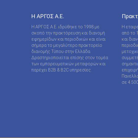
COMPUPRESS AE
DE AGOSTINI PUBLISHING SPA
Η ΑΡΓΟΣ A.E.
Πρακτ
DIGITAL CONTENT S.A.
Η ΑΡΓΟΣ A.E. ιδρύθηκε το 1998 με
Η εταιρ
σκοπό την πρακτόρευση και διανομή
από το 
DIGITAL MEDIA EPTA LTD ΥΠΟΚΑΤΑΣΤΗΜΑ
εφημερίδων και περιοδικών και είναι
και δια
ΑΛΛΟΔΑΠΗΣ
σήμερα το μεγαλύτερο πρακτορείο
περιοδι
διανομής Τύπου στην Ελλάδα.
μετοχικ
DOCUMENTO MEDIA ΜΟΝΟΠΡΟΣΩΠΗ ΙΚΕ
Δραστηριοποιείται επίσης στον τομέα
συμμετέ
των εμπορευματικών μεταφορών και
σημαντι
EK ARCHITECTURAL PUBLICATIONS LTD
παρέχει B2B & B2C υπηρεσίες.
επιχειρ
Πανελλα
EMSE EDAPP
σε 4.50
ETHOS MEDIA Α.Ε
EXPANSION CONSULTING SOLUTIONS ΕΠΕ
FINANCIAL MARTKETS VOICE AEE
FORWARD MEDIA ΙΚΕ
FULL MEDIA Ε Ε