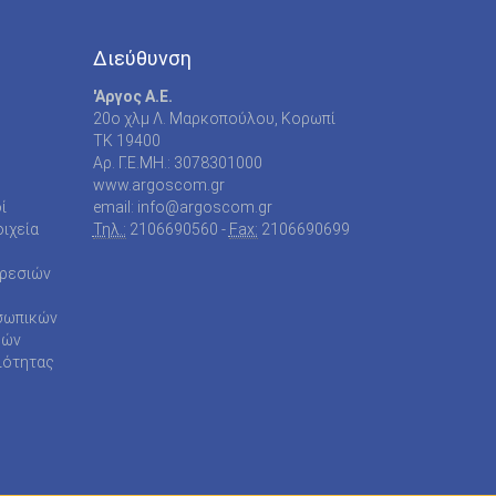
Διεύθυνση
'Αργος Α.Ε.
20o χλμ Λ. Μαρκοπούλου, Κορωπί
TK 19400
Αρ. Γ.Ε.ΜΗ.: 3078301000
www.argoscom.gr
ί
email: info@argoscom.gr
ιχεία
Τηλ.:
2106690560 -
Fax:
2106690699
ηρεσιών
σωπικών
ρών
ιότητας