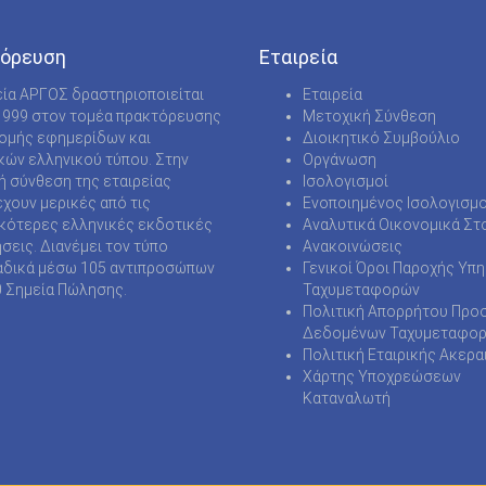
όρευση
Εταιρεία
εία ΑΡΓΟΣ δραστηριοποιείται
Εταιρεία
1999 στον τομέα πρακτόρευσης
Μετοχική Σύνθεση
νομής εφημερίδων και
Διοικητικό Συμβούλιο
κών ελληνικού τύπου. Στην
Οργάνωση
ή σύνθεση της εταιρείας
Ισολογισμοί
χουν μερικές από τις
Ενοποιημένος Ισολογισμο
κότερες ελληνικές εκδοτικές
Αναλυτικά Οικονομικά Στο
ήσεις. Διανέμει τον τύπο
Ανακοινώσεις
δικά μέσω 105 αντιπροσώπων
Γενικοί Όροι Παροχής Υπ
0 Σημεία Πώλησης.
Ταχυμεταφορών
Πολιτική Απορρήτου Προ
Δεδομένων Ταχυμεταφο
Πολιτική Εταιρικής Ακερα
Χάρτης Υποχρεώσεων
Καταναλωτή