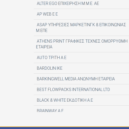
ALTER EGO ΕΠΙΧΕΙΡΗΣΗ Μ.Μ.Ε. ΑΕ
AP WEB Ε Ε
ASAP ΥΠΗΡΕΣΙΕΣ ΜΑΡΚΕΤΙΝΓΚ & ΕΠΙΚΟΙΝΩΝΙΑΣ
Μ.ΕΠΕ
ATHENS PRINT ΓΡΑΦΙΚΕΣ ΤΕΧΝΕΣ ΟΜΟΡΡΥΘΜΗ
ΕΤΑΙΡΕΙΑ
AUTO ΤΡΙΤΗ Α.Ε
BARDOLIN ΙΚΕ
BARKINGWELL MEDIA ΑΝΩΝΥΜΗ ΕΤΑΙΡΕΙΑ
BEST FLOWPACKS INTERNATIONAL LTD
BLACK & WHITE ΕΚΔΟΤΙΚΗ Α.Ε
BRAINWAY A.E
CENTAURIA EDITOR SRL