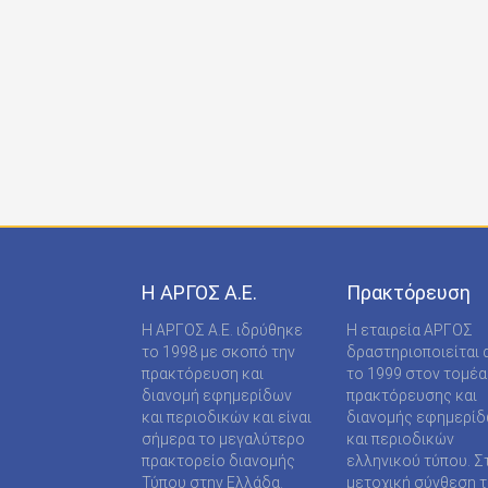
ONDECK GROUP Ε Ε
ONLINE-TECHPRESS ΕΠΕ
RADCOM ΜΟΝΟΠΡΟΣΩΠΗ ΙΔΙΩΤΙΚΗ ΚΕΦΑΛΑΙΟ
RADNET ΜΟΝ. ΙΚΕ
RBA COLECCIONABLES S.A
REAL MEDIA Α.Ε
S MEDIA ΜΟΝΟΠΡΟΣΩΠΗ ΙΚΕ
Η ΑΡΓΟΣ A.E.
Πρακτόρευση
S.A.J.P. ΕΚΔΟΤΙΚΗ ΙΚΕ
Η ΑΡΓΟΣ A.E. ιδρύθηκε
Η εταιρεία ΑΡΓΟΣ
SABD ΕΚΔΟΤΙΚΗ Α.Ε
το 1998 με σκοπό την
δραστηριοποιείται 
πρακτόρευση και
το 1999 στον τομέα
SHOP SUPPLY ΠΡΟΜΗΘΕΙΕΣ ΚΑΤΑΣΤΗΜΑΤΩΝ
διανομή εφημερίδων
πρακτόρευσης και
και περιοδικών και είναι
διανομής εφημερί
SPORTDAY ΑΕΠΕΕ
σήμερα το μεγαλύτερο
και περιοδικών
πρακτορείο διανομής
ελληνικού τύπου. Σ
STARCOM PRESS ΕΤΑΙΡΕΙΑ ΠΕΡΙΟΡΙΣΜΕΝΗΣ
Τύπου στην Ελλάδα.
μετοχική σύνθεση τ