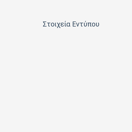
HACHETTE FASCICOLI SRL
I.J.I COPERATION PRESS LTD
Στοιχεία Εντύπου
ICONS TV ΜΟΝΟΠΡΟΣΩΠΗ Ι Κ Ε
INFO EDITIONS Ε Ε
INTRACORD ΛΕΝΑ ΜΟΝΟΠΡΟΣΩΠΗ ΙΚΕ
M.V. PRESS ΜΟΝΟΠΡΟΣΩΠΗ ΙΚΕ
MAD MAX Ε Ε
MEDIA ΜΑΘΙΟΥΔΑΚΗΣ Α.Ε.
MEDIA2DAY ΕΚΔΟΤΙΚΗ Α.Ε
MILKRO HELLAS HELLAS PUBL. SERVICES LTD
MORE MEDIA ΜΟΝΟΠΡΟΣΩΠΗ Α Ε
NA RATCH NID UTHORN (ΔΙΑΣΤΑΣΗ ΕΚΔΟΤ.)