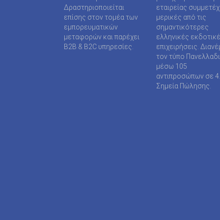
SUPER MEDIA ΕΚΔΟΤΙΚΕΣ ΕΠΙΧΕΙΡΗΣΕΙΣ ΙΚΕ
Δραστηριοποιείται
εταιρείας συμμετέ
επίσης στον τομέα των
μερικές από τις
TAXHEAVEN A.E
εμπορευματικών
σημαντικότερες
μεταφορών και παρέχει
ελληνικές εκδοτικ
TELEVISION PRINT ΜΟΝΟΠΡΟΣΩΠΗ Ι Κ Ε
B2B & B2C υπηρεσίες.
επιχειρήσεις. Διανέ
τον τύπο Πανελλαδ
TYPOS MEDIA ΕΠΕ
μέσω 105
αντιπροσώπων σε 4
WIJION GROUP ΕΠΕ
Σημεία Πώλησης.
Α.ΔΗΜΟΠΟΥΛΟΥ ΜΟΝΟΠΡΟΣΩΠΗ ΕΠΕ
ΑΓΓΕΛΟΠΟΥΛΟΣ ΧΑΡΑΛΑΜΠΟΣ
ΑΓΡΟΤΥΠΟΣ Α.Ε
ΑΔΑΜΟΥΛΗΣ Χ. ΚΩΝ/ΝΟΣ
ΑΘΑΝΑΣΙΟΣ ΦΕΛΟΥΚΑΣ-ΠΕΡ.ΜΟΤΟ Ε.Ε
ΑΘΛΗΤΙΚΕΣ ΠΡΟΒΛΕΨΕΙΣ ΑΕ
ΑΘΛΗΤΙΚΗ ΕΝΗΜΕΡΩΣΗ ΕΤΕΡΟΡΡΥΘΜΗ ΕΤΑΙ