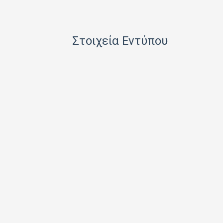
HACHETTE FASCICOLI SRL
I.J.I COPERATION PRESS LTD
Στοιχεία Εντύπου
ICONS TV ΜΟΝΟΠΡΟΣΩΠΗ Ι Κ Ε
INFO EDITIONS Ε Ε
INTRACORD ΛΕΝΑ ΜΟΝΟΠΡΟΣΩΠΗ ΙΚΕ
M.V. PRESS ΜΟΝΟΠΡΟΣΩΠΗ ΙΚΕ
MAD MAX Ε Ε
MEDIA ΜΑΘΙΟΥΔΑΚΗΣ Α.Ε.
MEDIA2DAY ΕΚΔΟΤΙΚΗ Α.Ε
MILKRO HELLAS HELLAS PUBL. SERVICES LTD
MORE MEDIA ΜΟΝΟΠΡΟΣΩΠΗ Α Ε
NA RATCH NID UTHORN (ΔΙΑΣΤΑΣΗ ΕΚΔΟΤ.)