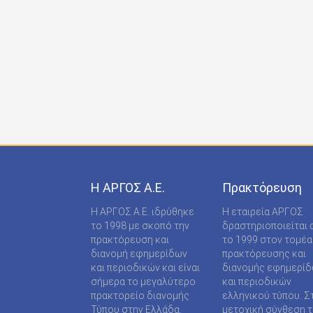
ONDECK GROUP Ε Ε
ONLINE-TECHPRESS ΕΠΕ
RADCOM ΜΟΝΟΠΡΟΣΩΠΗ ΙΔΙΩΤΙΚΗ ΚΕΦΑΛΑΙΟ
RADNET ΜΟΝ. ΙΚΕ
RBA COLECCIONABLES S.A
REAL MEDIA Α.Ε
S MEDIA ΜΟΝΟΠΡΟΣΩΠΗ ΙΚΕ
Η ΑΡΓΟΣ A.E.
Πρακτόρευση
S.A.J.P. ΕΚΔΟΤΙΚΗ ΙΚΕ
Η ΑΡΓΟΣ A.E. ιδρύθηκε
Η εταιρεία ΑΡΓΟΣ
SABD ΕΚΔΟΤΙΚΗ Α.Ε
το 1998 με σκοπό την
δραστηριοποιείται 
πρακτόρευση και
το 1999 στον τομέα
SHOP SUPPLY ΠΡΟΜΗΘΕΙΕΣ ΚΑΤΑΣΤΗΜΑΤΩΝ
διανομή εφημερίδων
πρακτόρευσης και
και περιοδικών και είναι
διανομής εφημερί
SPORTDAY ΑΕΠΕΕ
σήμερα το μεγαλύτερο
και περιοδικών
πρακτορείο διανομής
ελληνικού τύπου. Σ
STARCOM PRESS ΕΤΑΙΡΕΙΑ ΠΕΡΙΟΡΙΣΜΕΝΗΣ
Τύπου στην Ελλάδα.
μετοχική σύνθεση τ