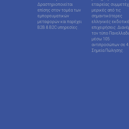
SUPER MEDIA ΕΚΔΟΤΙΚΕΣ ΕΠΙΧΕΙΡΗΣΕΙΣ ΙΚΕ
Δραστηριοποιείται
εταιρείας συμμετέ
επίσης στον τομέα των
μερικές από τις
TAXHEAVEN A.E
εμπορευματικών
σημαντικότερες
μεταφορών και παρέχει
ελληνικές εκδοτικ
TELEVISION PRINT ΜΟΝΟΠΡΟΣΩΠΗ Ι Κ Ε
B2B & B2C υπηρεσίες.
επιχειρήσεις. Διανέ
τον τύπο Πανελλαδ
TYPOS MEDIA ΕΠΕ
μέσω 105
αντιπροσώπων σε 4
WIJION GROUP ΕΠΕ
Σημεία Πώλησης.
Α.ΔΗΜΟΠΟΥΛΟΥ ΜΟΝΟΠΡΟΣΩΠΗ ΕΠΕ
ΑΓΓΕΛΟΠΟΥΛΟΣ ΧΑΡΑΛΑΜΠΟΣ
ΑΓΡΟΤΥΠΟΣ Α.Ε
ΑΔΑΜΟΥΛΗΣ Χ. ΚΩΝ/ΝΟΣ
ΑΘΑΝΑΣΙΟΣ ΦΕΛΟΥΚΑΣ-ΠΕΡ.ΜΟΤΟ Ε.Ε
ΑΘΛΗΤΙΚΕΣ ΠΡΟΒΛΕΨΕΙΣ ΑΕ
ΑΘΛΗΤΙΚΗ ΕΝΗΜΕΡΩΣΗ ΕΤΕΡΟΡΡΥΘΜΗ ΕΤΑΙ