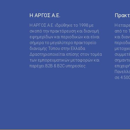
COMPUPRESS AE
DE AGOSTINI PUBLISHING SPA
Η ΑΡΓΟΣ A.E.
Πρακτ
DIGITAL CONTENT S.A.
Η ΑΡΓΟΣ A.E. ιδρύθηκε το 1998 με
Η εταιρ
σκοπό την πρακτόρευση και διανομή
από το 
DIGITAL MEDIA EPTA LTD ΥΠΟΚΑΤΑΣΤΗΜΑ
εφημερίδων και περιοδικών και είναι
και δια
ΑΛΛΟΔΑΠΗΣ
σήμερα το μεγαλύτερο πρακτορείο
περιοδι
διανομής Τύπου στην Ελλάδα.
μετοχικ
DOCUMENTO MEDIA ΜΟΝΟΠΡΟΣΩΠΗ ΙΚΕ
Δραστηριοποιείται επίσης στον τομέα
συμμετέ
των εμπορευματικών μεταφορών και
σημαντι
EK ARCHITECTURAL PUBLICATIONS LTD
παρέχει B2B & B2C υπηρεσίες.
επιχειρ
Πανελλα
EMSE EDAPP
σε 4.50
ETHOS MEDIA Α.Ε
EXPANSION CONSULTING SOLUTIONS ΕΠΕ
FINANCIAL MARTKETS VOICE AEE
FORWARD MEDIA ΙΚΕ
FULL MEDIA Ε Ε