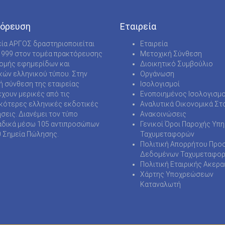
όρευση
Εταιρεία
εία ΑΡΓΟΣ δραστηριοποιείται
Εταιρεία
1999 στον τομέα πρακτόρευσης
Μετοχική Σύνθεση
νομής εφημερίδων και
Διοικητικό Συμβούλιο
κών ελληνικού τύπου. Στην
Οργάνωση
ή σύνθεση της εταιρείας
Ισολογισμοί
χουν μερικές από τις
Ενοποιημένος Ισολογισμο
κότερες ελληνικές εκδοτικές
Αναλυτικά Οικονομικά Στο
ήσεις. Διανέμει τον τύπο
Ανακοινώσεις
δικά μέσω 105 αντιπροσώπων
Γενικοί Όροι Παροχής Υπ
0 Σημεία Πώλησης.
Ταχυμεταφορών
Πολιτική Απορρήτου Προ
Δεδομένων Ταχυμεταφο
Πολιτική Εταιρικής Ακερα
Χάρτης Υποχρεώσεων
Καταναλωτή