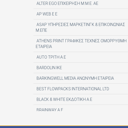
ALTER EGO ΕΠΙΧΕΙΡΗΣΗ Μ.Μ.Ε. ΑΕ
AP WEB Ε Ε
ASAP ΥΠΗΡΕΣΙΕΣ ΜΑΡΚΕΤΙΝΓΚ & ΕΠΙΚΟΙΝΩΝΙΑΣ
Μ.ΕΠΕ
ATHENS PRINT ΓΡΑΦΙΚΕΣ ΤΕΧΝΕΣ ΟΜΟΡΡΥΘΜΗ
ΕΤΑΙΡΕΙΑ
AUTO ΤΡΙΤΗ Α.Ε
BARDOLIN ΙΚΕ
BARKINGWELL MEDIA ΑΝΩΝΥΜΗ ΕΤΑΙΡΕΙΑ
BEST FLOWPACKS INTERNATIONAL LTD
BLACK & WHITE ΕΚΔΟΤΙΚΗ Α.Ε
BRAINWAY A.E
CENTAURIA EDITOR SRL