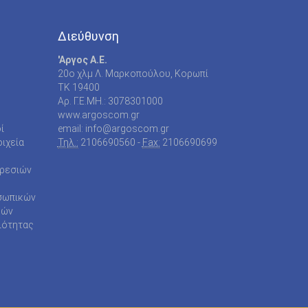
Διεύθυνση
'Αργος Α.Ε.
20o χλμ Λ. Μαρκοπούλου, Κορωπί
TK 19400
Αρ. Γ.Ε.ΜΗ.: 3078301000
www.argoscom.gr
ί
email: info@argoscom.gr
ιχεία
Τηλ.:
2106690560 -
Fax:
2106690699
ηρεσιών
σωπικών
ρών
ιότητας