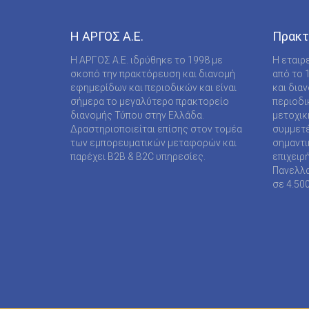
COMPUPRESS AE
DE AGOSTINI PUBLISHING SPA
Η ΑΡΓΟΣ A.E.
Πρακτ
DIGITAL CONTENT S.A.
Η ΑΡΓΟΣ A.E. ιδρύθηκε το 1998 με
Η εταιρ
σκοπό την πρακτόρευση και διανομή
από το 
DIGITAL MEDIA EPTA LTD ΥΠΟΚΑΤΑΣΤΗΜΑ
εφημερίδων και περιοδικών και είναι
και δια
ΑΛΛΟΔΑΠΗΣ
σήμερα το μεγαλύτερο πρακτορείο
περιοδι
διανομής Τύπου στην Ελλάδα.
μετοχικ
DOCUMENTO MEDIA ΜΟΝΟΠΡΟΣΩΠΗ ΙΚΕ
Δραστηριοποιείται επίσης στον τομέα
συμμετέ
των εμπορευματικών μεταφορών και
σημαντι
EK ARCHITECTURAL PUBLICATIONS LTD
παρέχει B2B & B2C υπηρεσίες.
επιχειρ
Πανελλα
EMSE EDAPP
σε 4.50
ETHOS MEDIA Α.Ε
EXPANSION CONSULTING SOLUTIONS ΕΠΕ
FINANCIAL MARTKETS VOICE AEE
FORWARD MEDIA ΙΚΕ
FULL MEDIA Ε Ε