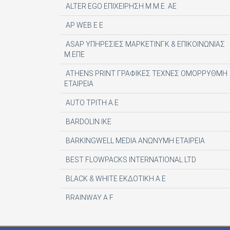
ALTER EGO ΕΠΙΧΕΙΡΗΣΗ Μ.Μ.Ε. ΑΕ
AP WEB Ε Ε
ASAP ΥΠΗΡΕΣΙΕΣ ΜΑΡΚΕΤΙΝΓΚ & ΕΠΙΚΟΙΝΩΝΙΑΣ
Μ.ΕΠΕ
ATHENS PRINT ΓΡΑΦΙΚΕΣ ΤΕΧΝΕΣ ΟΜΟΡΡΥΘΜΗ
ΕΤΑΙΡΕΙΑ
AUTO ΤΡΙΤΗ Α.Ε
BARDOLIN ΙΚΕ
BARKINGWELL MEDIA ΑΝΩΝΥΜΗ ΕΤΑΙΡΕΙΑ
BEST FLOWPACKS INTERNATIONAL LTD
BLACK & WHITE ΕΚΔΟΤΙΚΗ Α.Ε
BRAINWAY A.E
CENTAURIA EDITOR SRL