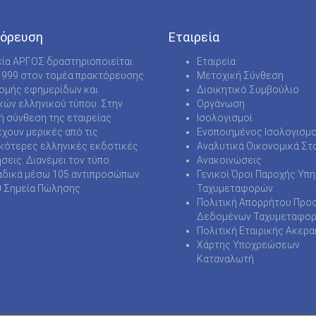
όρευση
Εταιρεία
εία ΑΡΓΟΣ δραστηριοποιείται
Εταιρεία
1999 στον τομέα πρακτόρευσης
Μετοχική Σύνθεση
νομής εφημερίδων και
Διοικητικό Συμβούλιο
κών ελληνικού τύπου. Στην
Οργάνωση
ή σύνθεση της εταιρείας
Ισολογισμοί
χουν μερικές από τις
Ενοποιημένος Ισολογισμο
κότερες ελληνικές εκδοτικές
Αναλυτικά Οικονομικά Στο
ήσεις. Διανέμει τον τύπο
Ανακοινώσεις
δικά μέσω 105 αντιπροσώπων
Γενικοί Όροι Παροχής Υπ
0 Σημεία Πώλησης.
Ταχυμεταφορών
Πολιτική Απορρήτου Προ
Δεδομένων Ταχυμεταφο
Πολιτική Εταιρικής Ακερα
Χάρτης Υποχρεώσεων
Καταναλωτή