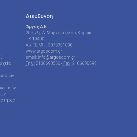
Διεύθυνση
'Αργος Α.Ε.
20o χλμ Λ. Μαρκοπούλου, Κορωπί
TK 19400
Αρ. Γ.Ε.ΜΗ.: 3078301000
www.argoscom.gr
ί
email: info@argoscom.gr
ιχεία
Τηλ.:
2106690560 -
Fax:
2106690699
ηρεσιών
σωπικών
ρών
ιότητας