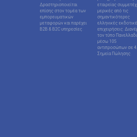
SUPER MEDIA ΕΚΔΟΤΙΚΕΣ ΕΠΙΧΕΙΡΗΣΕΙΣ ΙΚΕ
Δραστηριοποιείται
εταιρείας συμμετέ
επίσης στον τομέα των
μερικές από τις
TAXHEAVEN A.E
εμπορευματικών
σημαντικότερες
μεταφορών και παρέχει
ελληνικές εκδοτικ
TELEVISION PRINT ΜΟΝΟΠΡΟΣΩΠΗ Ι Κ Ε
B2B & B2C υπηρεσίες.
επιχειρήσεις. Διανέ
τον τύπο Πανελλαδ
TYPOS MEDIA ΕΠΕ
μέσω 105
αντιπροσώπων σε 4
WIJION GROUP ΕΠΕ
Σημεία Πώλησης.
Α.ΔΗΜΟΠΟΥΛΟΥ ΜΟΝΟΠΡΟΣΩΠΗ ΕΠΕ
ΑΓΓΕΛΟΠΟΥΛΟΣ ΧΑΡΑΛΑΜΠΟΣ
ΑΓΡΟΤΥΠΟΣ Α.Ε
ΑΔΑΜΟΥΛΗΣ Χ. ΚΩΝ/ΝΟΣ
ΑΘΑΝΑΣΙΟΣ ΦΕΛΟΥΚΑΣ-ΠΕΡ.ΜΟΤΟ Ε.Ε
ΑΘΛΗΤΙΚΕΣ ΠΡΟΒΛΕΨΕΙΣ ΑΕ
ΑΘΛΗΤΙΚΗ ΕΝΗΜΕΡΩΣΗ ΕΤΕΡΟΡΡΥΘΜΗ ΕΤΑΙ