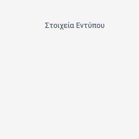
HACHETTE FASCICOLI SRL
I.J.I COPERATION PRESS LTD
Στοιχεία Εντύπου
ICONS TV ΜΟΝΟΠΡΟΣΩΠΗ Ι Κ Ε
INFO EDITIONS Ε Ε
INTRACORD ΛΕΝΑ ΜΟΝΟΠΡΟΣΩΠΗ ΙΚΕ
M.V. PRESS ΜΟΝΟΠΡΟΣΩΠΗ ΙΚΕ
MAD MAX Ε Ε
MEDIA ΜΑΘΙΟΥΔΑΚΗΣ Α.Ε.
MEDIA2DAY ΕΚΔΟΤΙΚΗ Α.Ε
MILKRO HELLAS HELLAS PUBL. SERVICES LTD
MORE MEDIA ΜΟΝΟΠΡΟΣΩΠΗ Α Ε
NA RATCH NID UTHORN (ΔΙΑΣΤΑΣΗ ΕΚΔΟΤ.)