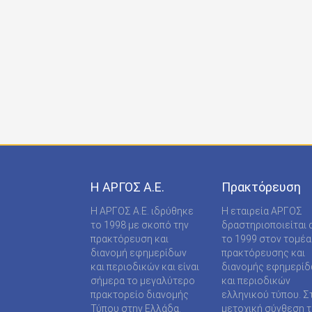
ONDECK GROUP Ε Ε
ONLINE-TECHPRESS ΕΠΕ
RADCOM ΜΟΝΟΠΡΟΣΩΠΗ ΙΔΙΩΤΙΚΗ ΚΕΦΑΛΑΙΟ
RADNET ΜΟΝ. ΙΚΕ
RBA COLECCIONABLES S.A
REAL MEDIA Α.Ε
S MEDIA ΜΟΝΟΠΡΟΣΩΠΗ ΙΚΕ
Η ΑΡΓΟΣ A.E.
Πρακτόρευση
S.A.J.P. ΕΚΔΟΤΙΚΗ ΙΚΕ
Η ΑΡΓΟΣ A.E. ιδρύθηκε
Η εταιρεία ΑΡΓΟΣ
SABD ΕΚΔΟΤΙΚΗ Α.Ε
το 1998 με σκοπό την
δραστηριοποιείται 
πρακτόρευση και
το 1999 στον τομέα
SHOP SUPPLY ΠΡΟΜΗΘΕΙΕΣ ΚΑΤΑΣΤΗΜΑΤΩΝ
διανομή εφημερίδων
πρακτόρευσης και
και περιοδικών και είναι
διανομής εφημερί
SPORTDAY ΑΕΠΕΕ
σήμερα το μεγαλύτερο
και περιοδικών
πρακτορείο διανομής
ελληνικού τύπου. Σ
STARCOM PRESS ΕΤΑΙΡΕΙΑ ΠΕΡΙΟΡΙΣΜΕΝΗΣ
Τύπου στην Ελλάδα.
μετοχική σύνθεση τ