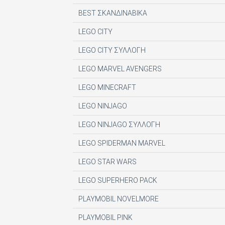
DIGITAL CONTENT S.A.
BEST ΣΚΑΝΔΙΝΑΒΙΚΑ
DIGITAL MEDIA EPTA LTD ΥΠΟΚΑΤΑΣΤΗΜΑ 
LEGO CITY
DOCUMENTO MEDIA ΜΟΝΟΠΡΟΣΩΠΗ ΙΚΕ
LEGO CITY ΣΥΛΛΟΓΗ
EK ARCHITECTURAL PUBLICATIONS LTD
LEGO MARVEL AVENGERS
EMSE EDAPP
LEGO MINECRAFT
ETHOS MEDIA Α.Ε
LEGO NINJAGO
EXPANSION CONSULTING SOLUTIONS ΕΠΕ
LEGO NINJAGO ΣΥΛΛΟΓΗ
FINANCIAL MARTKETS VOICE AEE
LEGO SPIDERMAN MARVEL
FORWARD MEDIA ΙΚΕ
LEGO STAR WARS
FULL MEDIA Ε Ε
LEGO SUPERHERO PACK
FUTURE ASSET ΜΟΝ. ΙΚΕ
PLAYMOBIL NOVELMORE
GREEN BOX ΕΚΔΟΤΙΚΗ Α.Ε
PLAYMOBIL PINK