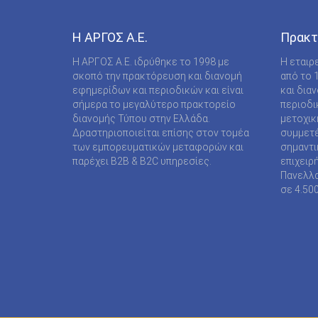
COMPUPRESS AE
DE AGOSTINI PUBLISHING SPA
Η ΑΡΓΟΣ A.E.
Πρακτ
DIGITAL CONTENT S.A.
Η ΑΡΓΟΣ A.E. ιδρύθηκε το 1998 με
Η εταιρ
σκοπό την πρακτόρευση και διανομή
από το 
DIGITAL MEDIA EPTA LTD ΥΠΟΚΑΤΑΣΤΗΜΑ
εφημερίδων και περιοδικών και είναι
και δια
ΑΛΛΟΔΑΠΗΣ
σήμερα το μεγαλύτερο πρακτορείο
περιοδι
διανομής Τύπου στην Ελλάδα.
μετοχικ
DOCUMENTO MEDIA ΜΟΝΟΠΡΟΣΩΠΗ ΙΚΕ
Δραστηριοποιείται επίσης στον τομέα
συμμετέ
των εμπορευματικών μεταφορών και
σημαντι
EK ARCHITECTURAL PUBLICATIONS LTD
παρέχει B2B & B2C υπηρεσίες.
επιχειρ
Πανελλα
EMSE EDAPP
σε 4.50
ETHOS MEDIA Α.Ε
EXPANSION CONSULTING SOLUTIONS ΕΠΕ
FINANCIAL MARTKETS VOICE AEE
FORWARD MEDIA ΙΚΕ
FULL MEDIA Ε Ε