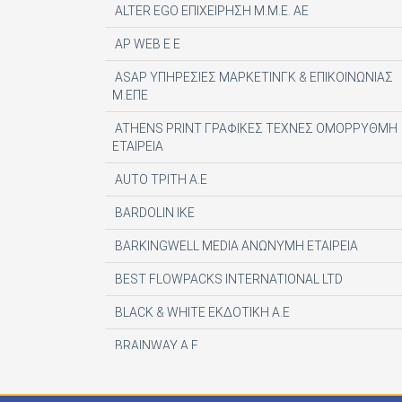
ALTER EGO ΕΠΙΧΕΙΡΗΣΗ Μ.Μ.Ε. ΑΕ
AP WEB Ε Ε
ASAP ΥΠΗΡΕΣΙΕΣ ΜΑΡΚΕΤΙΝΓΚ & ΕΠΙΚΟΙΝΩΝΙΑΣ
Μ.ΕΠΕ
ATHENS PRINT ΓΡΑΦΙΚΕΣ ΤΕΧΝΕΣ ΟΜΟΡΡΥΘΜΗ
ΕΤΑΙΡΕΙΑ
AUTO ΤΡΙΤΗ Α.Ε
BARDOLIN ΙΚΕ
BARKINGWELL MEDIA ΑΝΩΝΥΜΗ ΕΤΑΙΡΕΙΑ
BEST FLOWPACKS INTERNATIONAL LTD
BLACK & WHITE ΕΚΔΟΤΙΚΗ Α.Ε
BRAINWAY A.E
CENTAURIA EDITOR SRL