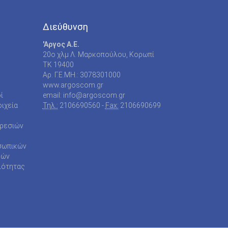
Διεύθυνση
'Αργος Α.Ε.
20o χλμ Λ. Μαρκοπούλου, Κορωπί
TK 19400
Αρ. Γ.Ε.ΜΗ.: 3078301000
www.argoscom.gr
ί
email: info@argoscom.gr
ιχεία
Τηλ.:
2106690560 -
Fax:
2106690699
ηρεσιών
σωπικών
ρών
ιότητας