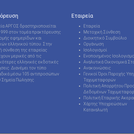
όρευση
Εταιρεία
εία ΑΡΓΟΣ δραστηριοποιείται
Εταιρεία
1999 στον τομέα πρακτόρευσης
Μετοχική Σύνθεση
νομής εφημερίδων και
Διοικητικό Συμβούλιο
κών ελληνικού τύπου. Στην
Οργάνωση
ή σύνθεση της εταιρείας
Ισολογισμοί
χουν μερικές από τις
Ενοποιημένος Ισολογισμο
κότερες ελληνικές εκδοτικές
Αναλυτικά Οικονομικά Στο
ήσεις. Διανέμει τον τύπο
Ανακοινώσεις
δικά μέσω 105 αντιπροσώπων
Γενικοί Όροι Παροχής Υπ
0 Σημεία Πώλησης.
Ταχυμεταφορών
Πολιτική Απορρήτου Προ
Δεδομένων Ταχυμεταφο
Πολιτική Εταιρικής Ακερα
Χάρτης Υποχρεώσεων
Καταναλωτή