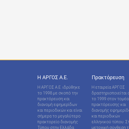
ONDECK GROUP Ε Ε
ONLINE-TECHPRESS ΕΠΕ
RADCOM ΜΟΝΟΠΡΟΣΩΠΗ ΙΔΙΩΤΙΚΗ ΚΕΦΑΛΑΙΟ
RADNET ΜΟΝ. ΙΚΕ
RBA COLECCIONABLES S.A
REAL MEDIA Α.Ε
S MEDIA ΜΟΝΟΠΡΟΣΩΠΗ ΙΚΕ
Η ΑΡΓΟΣ A.E.
Πρακτόρευση
S.A.J.P. ΕΚΔΟΤΙΚΗ ΙΚΕ
Η ΑΡΓΟΣ A.E. ιδρύθηκε
Η εταιρεία ΑΡΓΟΣ
SABD ΕΚΔΟΤΙΚΗ Α.Ε
το 1998 με σκοπό την
δραστηριοποιείται 
πρακτόρευση και
το 1999 στον τομέα
SHOP SUPPLY ΠΡΟΜΗΘΕΙΕΣ ΚΑΤΑΣΤΗΜΑΤΩΝ
διανομή εφημερίδων
πρακτόρευσης και
και περιοδικών και είναι
διανομής εφημερί
SPORTDAY ΑΕΠΕΕ
σήμερα το μεγαλύτερο
και περιοδικών
πρακτορείο διανομής
ελληνικού τύπου. Σ
STARCOM PRESS ΕΤΑΙΡΕΙΑ ΠΕΡΙΟΡΙΣΜΕΝΗΣ
Τύπου στην Ελλάδα.
μετοχική σύνθεση τ