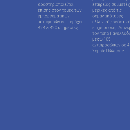
SUPER MEDIA ΕΚΔΟΤΙΚΕΣ ΕΠΙΧΕΙΡΗΣΕΙΣ ΙΚΕ
Δραστηριοποιείται
εταιρείας συμμετέ
επίσης στον τομέα των
μερικές από τις
TAXHEAVEN A.E
εμπορευματικών
σημαντικότερες
μεταφορών και παρέχει
ελληνικές εκδοτικ
TELEVISION PRINT ΜΟΝΟΠΡΟΣΩΠΗ Ι Κ Ε
B2B & B2C υπηρεσίες.
επιχειρήσεις. Διανέ
τον τύπο Πανελλαδ
TYPOS MEDIA ΕΠΕ
μέσω 105
αντιπροσώπων σε 4
WIJION GROUP ΕΠΕ
Σημεία Πώλησης.
Α.ΔΗΜΟΠΟΥΛΟΥ ΜΟΝΟΠΡΟΣΩΠΗ ΕΠΕ
ΑΓΓΕΛΟΠΟΥΛΟΣ ΧΑΡΑΛΑΜΠΟΣ
ΑΓΡΟΤΥΠΟΣ Α.Ε
ΑΔΑΜΟΥΛΗΣ Χ. ΚΩΝ/ΝΟΣ
ΑΘΑΝΑΣΙΟΣ ΦΕΛΟΥΚΑΣ-ΠΕΡ.ΜΟΤΟ Ε.Ε
ΑΘΛΗΤΙΚΕΣ ΠΡΟΒΛΕΨΕΙΣ ΑΕ
ΑΘΛΗΤΙΚΗ ΕΝΗΜΕΡΩΣΗ ΕΤΕΡΟΡΡΥΘΜΗ ΕΤΑΙ