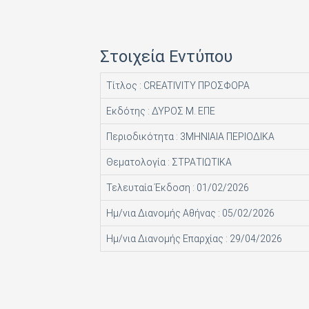
HACHETTE FASCICOLI SRL
I.J.I COPERATION PRESS LTD
Στοιχεία Εντύπου
ICONS TV ΜΟΝΟΠΡΟΣΩΠΗ Ι Κ Ε
Τίτλος : CREATIVITY ΠΡΟΣΦΟΡΑ
INFO EDITIONS Ε Ε
Εκδότης : ΔΥΡΟΣ Μ. ΕΠΕ
INTRACORD ΛΕΝΑ ΜΟΝΟΠΡΟΣΩΠΗ ΙΚΕ
Περιοδικότητα : 3ΜΗΝΙΑΙΑ ΠΕΡΙΟΔΙΚΑ
M.V. PRESS ΜΟΝΟΠΡΟΣΩΠΗ ΙΚΕ
Θεματολογία : ΣΤΡΑΤΙΩΤΙΚΑ
MAD MAX Ε Ε
Τελευταία Έκδοση : 01/02/2026
MEDIA ΜΑΘΙΟΥΔΑΚΗΣ Α.Ε.
Ημ/νια Διανομής Αθήνας : 05/02/2026
MEDIA2DAY ΕΚΔΟΤΙΚΗ Α.Ε
Ημ/νια Διανομής Επαρχίας : 29/04/2026
MILKRO HELLAS HELLAS PUBL. SERVICES LTD
MORE MEDIA ΜΟΝΟΠΡΟΣΩΠΗ Α Ε
NA RATCH NID UTHORN (ΔΙΑΣΤΑΣΗ ΕΚΔΟΤ.)