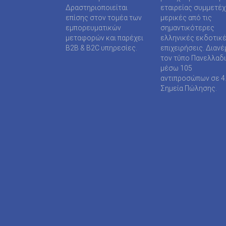
SUPER MEDIA ΕΚΔΟΤΙΚΕΣ ΕΠΙΧΕΙΡΗΣΕΙΣ ΙΚΕ
Δραστηριοποιείται
εταιρείας συμμετέ
επίσης στον τομέα των
μερικές από τις
TAXHEAVEN A.E
εμπορευματικών
σημαντικότερες
μεταφορών και παρέχει
ελληνικές εκδοτικ
TELEVISION PRINT ΜΟΝΟΠΡΟΣΩΠΗ Ι Κ Ε
B2B & B2C υπηρεσίες.
επιχειρήσεις. Διανέ
τον τύπο Πανελλαδ
TYPOS MEDIA ΕΠΕ
μέσω 105
αντιπροσώπων σε 4
WIJION GROUP ΕΠΕ
Σημεία Πώλησης.
Α.ΔΗΜΟΠΟΥΛΟΥ ΜΟΝΟΠΡΟΣΩΠΗ ΕΠΕ
ΑΓΓΕΛΟΠΟΥΛΟΣ ΧΑΡΑΛΑΜΠΟΣ
ΑΓΡΟΤΥΠΟΣ Α.Ε
ΑΔΑΜΟΥΛΗΣ Χ. ΚΩΝ/ΝΟΣ
ΑΘΑΝΑΣΙΟΣ ΦΕΛΟΥΚΑΣ-ΠΕΡ.ΜΟΤΟ Ε.Ε
ΑΘΛΗΤΙΚΕΣ ΠΡΟΒΛΕΨΕΙΣ ΑΕ
ΑΘΛΗΤΙΚΗ ΕΝΗΜΕΡΩΣΗ ΕΤΕΡΟΡΡΥΘΜΗ ΕΤΑΙ