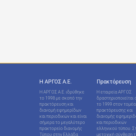
ONDECK GROUP Ε Ε
ONLINE-TECHPRESS ΕΠΕ
RADCOM ΜΟΝΟΠΡΟΣΩΠΗ ΙΔΙΩΤΙΚΗ ΚΕΦΑΛΑΙΟ
RADNET ΜΟΝ. ΙΚΕ
RBA COLECCIONABLES S.A
REAL MEDIA Α.Ε
S MEDIA ΜΟΝΟΠΡΟΣΩΠΗ ΙΚΕ
Η ΑΡΓΟΣ A.E.
Πρακτόρευση
S.A.J.P. ΕΚΔΟΤΙΚΗ ΙΚΕ
Η ΑΡΓΟΣ A.E. ιδρύθηκε
Η εταιρεία ΑΡΓΟΣ
SABD ΕΚΔΟΤΙΚΗ Α.Ε
το 1998 με σκοπό την
δραστηριοποιείται 
πρακτόρευση και
το 1999 στον τομέα
SHOP SUPPLY ΠΡΟΜΗΘΕΙΕΣ ΚΑΤΑΣΤΗΜΑΤΩΝ
διανομή εφημερίδων
πρακτόρευσης και
και περιοδικών και είναι
διανομής εφημερί
SPORTDAY ΑΕΠΕΕ
σήμερα το μεγαλύτερο
και περιοδικών
πρακτορείο διανομής
ελληνικού τύπου. Σ
STARCOM PRESS ΕΤΑΙΡΕΙΑ ΠΕΡΙΟΡΙΣΜΕΝΗΣ
Τύπου στην Ελλάδα.
μετοχική σύνθεση τ