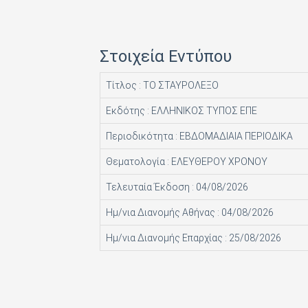
HACHETTE FASCICOLI SRL
I.J.I COPERATION PRESS LTD
Στοιχεία Εντύπου
ICONS TV ΜΟΝΟΠΡΟΣΩΠΗ Ι Κ Ε
Τίτλος : ΤΟ ΣΤΑΥΡΟΛΕΞΟ
INFO EDITIONS Ε Ε
Εκδότης : ΕΛΛΗΝΙΚΟΣ ΤΥΠΟΣ ΕΠΕ
INTRACORD ΛΕΝΑ ΜΟΝΟΠΡΟΣΩΠΗ ΙΚΕ
Περιοδικότητα : ΕΒΔΟΜΑΔΙΑΙΑ ΠΕΡΙΟΔΙΚΑ
M.V. PRESS ΜΟΝΟΠΡΟΣΩΠΗ ΙΚΕ
Θεματολογία : ΕΛΕΥΘΕΡΟΥ ΧΡΟΝΟΥ
MAD MAX Ε Ε
Τελευταία Έκδοση : 04/08/2026
MEDIA ΜΑΘΙΟΥΔΑΚΗΣ Α.Ε.
Ημ/νια Διανομής Αθήνας : 04/08/2026
MEDIA2DAY ΕΚΔΟΤΙΚΗ Α.Ε
Ημ/νια Διανομής Επαρχίας : 25/08/2026
MILKRO HELLAS HELLAS PUBL. SERVICES LTD
MORE MEDIA ΜΟΝΟΠΡΟΣΩΠΗ Α Ε
NA RATCH NID UTHORN (ΔΙΑΣΤΑΣΗ ΕΚΔΟΤ.)