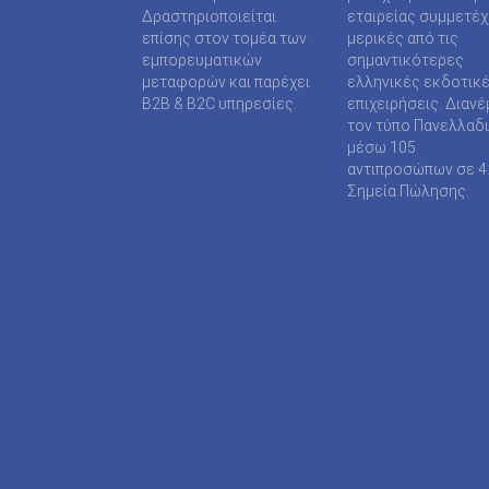
SUPER MEDIA ΕΚΔΟΤΙΚΕΣ ΕΠΙΧΕΙΡΗΣΕΙΣ ΙΚΕ
Δραστηριοποιείται
εταιρείας συμμετέ
επίσης στον τομέα των
μερικές από τις
TAXHEAVEN A.E
εμπορευματικών
σημαντικότερες
μεταφορών και παρέχει
ελληνικές εκδοτικ
TELEVISION PRINT ΜΟΝΟΠΡΟΣΩΠΗ Ι Κ Ε
B2B & B2C υπηρεσίες.
επιχειρήσεις. Διανέ
τον τύπο Πανελλαδ
TYPOS MEDIA ΕΠΕ
μέσω 105
αντιπροσώπων σε 4
WIJION GROUP ΕΠΕ
Σημεία Πώλησης.
Α.ΔΗΜΟΠΟΥΛΟΥ ΜΟΝΟΠΡΟΣΩΠΗ ΕΠΕ
ΑΓΓΕΛΟΠΟΥΛΟΣ ΧΑΡΑΛΑΜΠΟΣ
ΑΓΡΟΤΥΠΟΣ Α.Ε
ΑΔΑΜΟΥΛΗΣ Χ. ΚΩΝ/ΝΟΣ
ΑΘΑΝΑΣΙΟΣ ΦΕΛΟΥΚΑΣ-ΠΕΡ.ΜΟΤΟ Ε.Ε
ΑΘΛΗΤΙΚΕΣ ΠΡΟΒΛΕΨΕΙΣ ΑΕ
ΑΘΛΗΤΙΚΗ ΕΝΗΜΕΡΩΣΗ ΕΤΕΡΟΡΡΥΘΜΗ ΕΤΑΙ