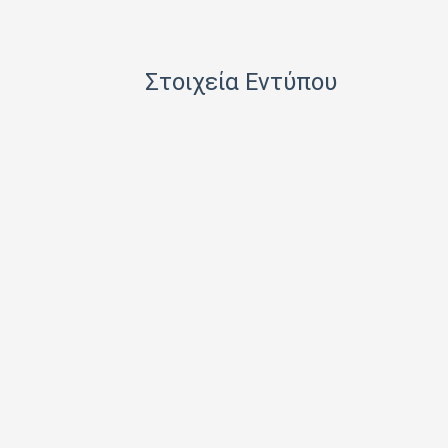
HACHETTE FASCICOLI SRL
I.J.I COPERATION PRESS LTD
Στοιχεία Εντύπου
ICONS TV ΜΟΝΟΠΡΟΣΩΠΗ Ι Κ Ε
INFO EDITIONS Ε Ε
INTRACORD ΛΕΝΑ ΜΟΝΟΠΡΟΣΩΠΗ ΙΚΕ
M.V. PRESS ΜΟΝΟΠΡΟΣΩΠΗ ΙΚΕ
MAD MAX Ε Ε
MEDIA ΜΑΘΙΟΥΔΑΚΗΣ Α.Ε.
MEDIA2DAY ΕΚΔΟΤΙΚΗ Α.Ε
MILKRO HELLAS HELLAS PUBL. SERVICES LTD
MORE MEDIA ΜΟΝΟΠΡΟΣΩΠΗ Α Ε
NA RATCH NID UTHORN (ΔΙΑΣΤΑΣΗ ΕΚΔΟΤ.)