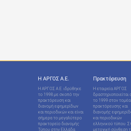
ONDECK GROUP Ε Ε
ONLINE-TECHPRESS ΕΠΕ
RADCOM ΜΟΝΟΠΡΟΣΩΠΗ ΙΔΙΩΤΙΚΗ ΚΕΦΑΛΑΙΟ
RADNET ΜΟΝ. ΙΚΕ
RBA COLECCIONABLES S.A
REAL MEDIA Α.Ε
S MEDIA ΜΟΝΟΠΡΟΣΩΠΗ ΙΚΕ
Η ΑΡΓΟΣ A.E.
Πρακτόρευση
S.A.J.P. ΕΚΔΟΤΙΚΗ ΙΚΕ
Η ΑΡΓΟΣ A.E. ιδρύθηκε
Η εταιρεία ΑΡΓΟΣ
SABD ΕΚΔΟΤΙΚΗ Α.Ε
το 1998 με σκοπό την
δραστηριοποιείται 
πρακτόρευση και
το 1999 στον τομέα
SHOP SUPPLY ΠΡΟΜΗΘΕΙΕΣ ΚΑΤΑΣΤΗΜΑΤΩΝ
διανομή εφημερίδων
πρακτόρευσης και
και περιοδικών και είναι
διανομής εφημερί
SPORTDAY ΑΕΠΕΕ
σήμερα το μεγαλύτερο
και περιοδικών
πρακτορείο διανομής
ελληνικού τύπου. Σ
STARCOM PRESS ΕΤΑΙΡΕΙΑ ΠΕΡΙΟΡΙΣΜΕΝΗΣ
Τύπου στην Ελλάδα.
μετοχική σύνθεση τ