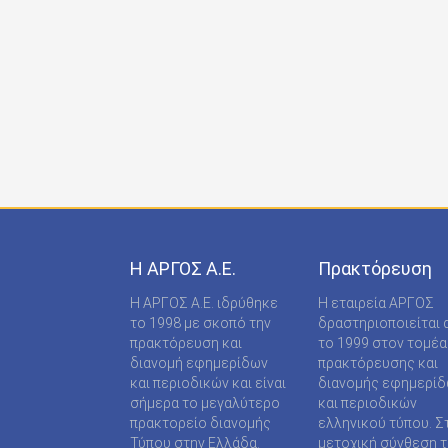
ONDECK GROUP Ε Ε
ONLINE-TECHPRESS ΕΠΕ
RADCOM ΜΟΝΟΠΡΟΣΩΠΗ ΙΔΙΩΤΙΚΗ ΚΕΦΑΛΑΙΟ
RADNET ΜΟΝ. ΙΚΕ
RBA COLECCIONABLES S.A
REAL MEDIA Α.Ε
S MEDIA ΜΟΝΟΠΡΟΣΩΠΗ ΙΚΕ
Η ΑΡΓΟΣ A.E.
Πρακτόρευση
S.A.J.P. ΕΚΔΟΤΙΚΗ ΙΚΕ
Η ΑΡΓΟΣ A.E. ιδρύθηκε
Η εταιρεία ΑΡΓΟΣ
SABD ΕΚΔΟΤΙΚΗ Α.Ε
το 1998 με σκοπό την
δραστηριοποιείται 
πρακτόρευση και
το 1999 στον τομέα
SHOP SUPPLY ΠΡΟΜΗΘΕΙΕΣ ΚΑΤΑΣΤΗΜΑΤΩΝ
διανομή εφημερίδων
πρακτόρευσης και
και περιοδικών και είναι
διανομής εφημερί
SPORTDAY ΑΕΠΕΕ
σήμερα το μεγαλύτερο
και περιοδικών
πρακτορείο διανομής
ελληνικού τύπου. Σ
STARCOM PRESS ΕΤΑΙΡΕΙΑ ΠΕΡΙΟΡΙΣΜΕΝΗΣ
Τύπου στην Ελλάδα.
μετοχική σύνθεση τ