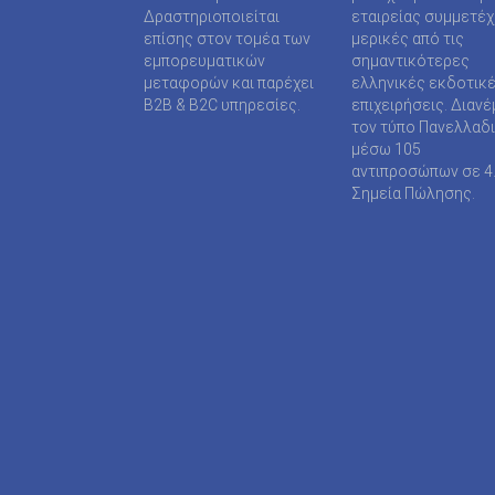
SUPER MEDIA ΕΚΔΟΤΙΚΕΣ ΕΠΙΧΕΙΡΗΣΕΙΣ ΙΚΕ
Δραστηριοποιείται
εταιρείας συμμετέ
επίσης στον τομέα των
μερικές από τις
TAXHEAVEN A.E
εμπορευματικών
σημαντικότερες
μεταφορών και παρέχει
ελληνικές εκδοτικ
TELEVISION PRINT ΜΟΝΟΠΡΟΣΩΠΗ Ι Κ Ε
B2B & B2C υπηρεσίες.
επιχειρήσεις. Διανέ
τον τύπο Πανελλαδ
TYPOS MEDIA ΕΠΕ
μέσω 105
αντιπροσώπων σε 4
WIJION GROUP ΕΠΕ
Σημεία Πώλησης.
Α.ΔΗΜΟΠΟΥΛΟΥ ΜΟΝΟΠΡΟΣΩΠΗ ΕΠΕ
ΑΓΓΕΛΟΠΟΥΛΟΣ ΧΑΡΑΛΑΜΠΟΣ
ΑΓΡΟΤΥΠΟΣ Α.Ε
ΑΔΑΜΟΥΛΗΣ Χ. ΚΩΝ/ΝΟΣ
ΑΘΑΝΑΣΙΟΣ ΦΕΛΟΥΚΑΣ-ΠΕΡ.ΜΟΤΟ Ε.Ε
ΑΘΛΗΤΙΚΕΣ ΠΡΟΒΛΕΨΕΙΣ ΑΕ
ΑΘΛΗΤΙΚΗ ΕΝΗΜΕΡΩΣΗ ΕΤΕΡΟΡΡΥΘΜΗ ΕΤΑΙ