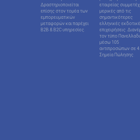
SUPER MEDIA ΕΚΔΟΤΙΚΕΣ ΕΠΙΧΕΙΡΗΣΕΙΣ ΙΚΕ
Δραστηριοποιείται
εταιρείας συμμετέ
επίσης στον τομέα των
μερικές από τις
TAXHEAVEN A.E
εμπορευματικών
σημαντικότερες
μεταφορών και παρέχει
ελληνικές εκδοτικ
TELEVISION PRINT ΜΟΝΟΠΡΟΣΩΠΗ Ι Κ Ε
B2B & B2C υπηρεσίες.
επιχειρήσεις. Διανέ
τον τύπο Πανελλαδ
TYPOS MEDIA ΕΠΕ
μέσω 105
αντιπροσώπων σε 4
WIJION GROUP ΕΠΕ
Σημεία Πώλησης.
Α.ΔΗΜΟΠΟΥΛΟΥ ΜΟΝΟΠΡΟΣΩΠΗ ΕΠΕ
ΑΓΓΕΛΟΠΟΥΛΟΣ ΧΑΡΑΛΑΜΠΟΣ
ΑΓΡΟΤΥΠΟΣ Α.Ε
ΑΔΑΜΟΥΛΗΣ Χ. ΚΩΝ/ΝΟΣ
ΑΘΑΝΑΣΙΟΣ ΦΕΛΟΥΚΑΣ-ΠΕΡ.ΜΟΤΟ Ε.Ε
ΑΘΛΗΤΙΚΕΣ ΠΡΟΒΛΕΨΕΙΣ ΑΕ
ΑΘΛΗΤΙΚΗ ΕΝΗΜΕΡΩΣΗ ΕΤΕΡΟΡΡΥΘΜΗ ΕΤΑΙ