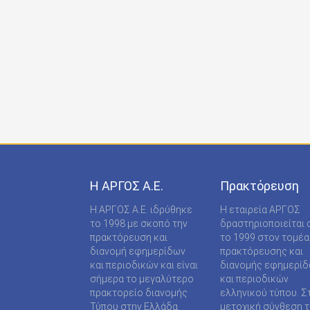
ONDECK GROUP Ε Ε
ONLINE-TECHPRESS ΕΠΕ
RADCOM ΜΟΝΟΠΡΟΣΩΠΗ ΙΔΙΩΤΙΚΗ ΚΕΦΑΛΑΙΟ
RADNET ΜΟΝ. ΙΚΕ
RBA COLECCIONABLES S.A
REAL MEDIA Α.Ε
S MEDIA ΜΟΝΟΠΡΟΣΩΠΗ ΙΚΕ
Η ΑΡΓΟΣ A.E.
Πρακτόρευση
S.A.J.P. ΕΚΔΟΤΙΚΗ ΙΚΕ
Η ΑΡΓΟΣ A.E. ιδρύθηκε
Η εταιρεία ΑΡΓΟΣ
SABD ΕΚΔΟΤΙΚΗ Α.Ε
το 1998 με σκοπό την
δραστηριοποιείται 
πρακτόρευση και
το 1999 στον τομέα
SHOP SUPPLY ΠΡΟΜΗΘΕΙΕΣ ΚΑΤΑΣΤΗΜΑΤΩΝ
διανομή εφημερίδων
πρακτόρευσης και
και περιοδικών και είναι
διανομής εφημερί
SPORTDAY ΑΕΠΕΕ
σήμερα το μεγαλύτερο
και περιοδικών
πρακτορείο διανομής
ελληνικού τύπου. Σ
STARCOM PRESS ΕΤΑΙΡΕΙΑ ΠΕΡΙΟΡΙΣΜΕΝΗΣ
Τύπου στην Ελλάδα.
μετοχική σύνθεση τ