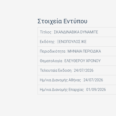
HACHETTE FASCICOLI SRL
I.J.I COPERATION PRESS LTD
Στοιχεία Εντύπου
ICONS TV ΜΟΝΟΠΡΟΣΩΠΗ Ι Κ Ε
Τίτλος : ΣΚΑΝΔΙΝΑΒΙΚΑ DYNAMITE
INFO EDITIONS Ε Ε
Εκδότης : ΞΕΝΟΠΟΥΛΟΣ ΙΚΕ
INTRACORD ΛΕΝΑ ΜΟΝΟΠΡΟΣΩΠΗ ΙΚΕ
Περιοδικότητα : ΜΗΝΙΑΙΑ ΠΕΡΙΟΔΙΚΑ
M.V. PRESS ΜΟΝΟΠΡΟΣΩΠΗ ΙΚΕ
Θεματολογία : ΕΛΕΥΘΕΡΟΥ ΧΡΟΝΟΥ
MAD MAX Ε Ε
Τελευταία Έκδοση : 24/07/2026
MEDIA ΜΑΘΙΟΥΔΑΚΗΣ Α.Ε.
Ημ/νια Διανομής Αθήνας : 24/07/2026
MEDIA2DAY ΕΚΔΟΤΙΚΗ Α.Ε
Ημ/νια Διανομής Επαρχίας : 01/09/2026
MILKRO HELLAS HELLAS PUBL. SERVICES LTD
MORE MEDIA ΜΟΝΟΠΡΟΣΩΠΗ Α Ε
NA RATCH NID UTHORN (ΔΙΑΣΤΑΣΗ ΕΚΔΟΤ.)