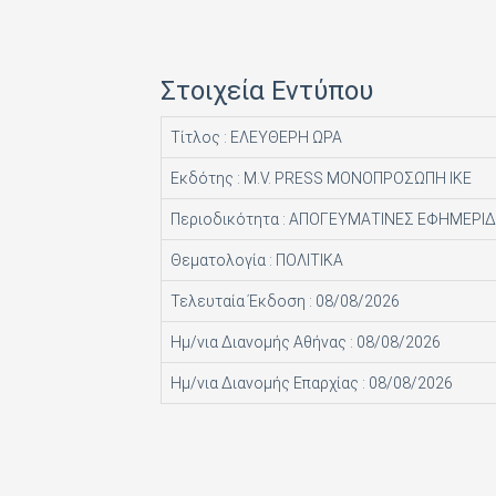
HACHETTE FASCICOLI SRL
I.J.I COPERATION PRESS LTD
Στοιχεία Εντύπου
ICONS TV ΜΟΝΟΠΡΟΣΩΠΗ Ι Κ Ε
Τίτλος : ΕΛΕΥΘΕΡΗ ΩΡΑ
INFO EDITIONS Ε Ε
Εκδότης : M.V. PRESS ΜΟΝΟΠΡΟΣΩΠΗ ΙΚΕ
INTRACORD ΛΕΝΑ ΜΟΝΟΠΡΟΣΩΠΗ ΙΚΕ
Περιοδικότητα : ΑΠΟΓΕΥΜΑΤΙΝΕΣ ΕΦΗΜΕΡΙ
M.V. PRESS ΜΟΝΟΠΡΟΣΩΠΗ ΙΚΕ
Θεματολογία : ΠΟΛΙΤΙΚΑ
MAD MAX Ε Ε
Τελευταία Έκδοση : 08/08/2026
MEDIA ΜΑΘΙΟΥΔΑΚΗΣ Α.Ε.
Ημ/νια Διανομής Αθήνας : 08/08/2026
MEDIA2DAY ΕΚΔΟΤΙΚΗ Α.Ε
Ημ/νια Διανομής Επαρχίας : 08/08/2026
MILKRO HELLAS HELLAS PUBL. SERVICES LTD
MORE MEDIA ΜΟΝΟΠΡΟΣΩΠΗ Α Ε
NA RATCH NID UTHORN (ΔΙΑΣΤΑΣΗ ΕΚΔΟΤ.)