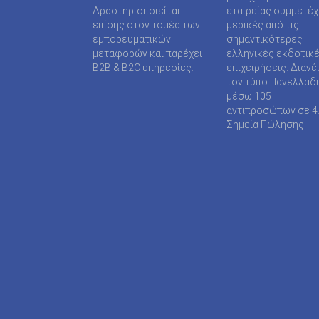
SUPER MEDIA ΕΚΔΟΤΙΚΕΣ ΕΠΙΧΕΙΡΗΣΕΙΣ ΙΚΕ
Δραστηριοποιείται
εταιρείας συμμετέ
επίσης στον τομέα των
μερικές από τις
TAXHEAVEN A.E
εμπορευματικών
σημαντικότερες
μεταφορών και παρέχει
ελληνικές εκδοτικ
TELEVISION PRINT ΜΟΝΟΠΡΟΣΩΠΗ Ι Κ Ε
B2B & B2C υπηρεσίες.
επιχειρήσεις. Διανέ
τον τύπο Πανελλαδ
TYPOS MEDIA ΕΠΕ
μέσω 105
αντιπροσώπων σε 4
WIJION GROUP ΕΠΕ
Σημεία Πώλησης.
Α.ΔΗΜΟΠΟΥΛΟΥ ΜΟΝΟΠΡΟΣΩΠΗ ΕΠΕ
ΑΓΓΕΛΟΠΟΥΛΟΣ ΧΑΡΑΛΑΜΠΟΣ
ΑΓΡΟΤΥΠΟΣ Α.Ε
ΑΔΑΜΟΥΛΗΣ Χ. ΚΩΝ/ΝΟΣ
ΑΘΑΝΑΣΙΟΣ ΦΕΛΟΥΚΑΣ-ΠΕΡ.ΜΟΤΟ Ε.Ε
ΑΘΛΗΤΙΚΕΣ ΠΡΟΒΛΕΨΕΙΣ ΑΕ
ΑΘΛΗΤΙΚΗ ΕΝΗΜΕΡΩΣΗ ΕΤΕΡΟΡΡΥΘΜΗ ΕΤΑΙ