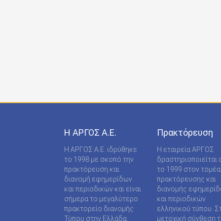
ONDECK GROUP Ε Ε
ONLINE-TECHPRESS ΕΠΕ
RADCOM ΜΟΝΟΠΡΟΣΩΠΗ ΙΔΙΩΤΙΚΗ ΚΕΦΑΛΑΙΟ
RADNET ΜΟΝ. ΙΚΕ
RBA COLECCIONABLES S.A
REAL MEDIA Α.Ε
S MEDIA ΜΟΝΟΠΡΟΣΩΠΗ ΙΚΕ
Η ΑΡΓΟΣ A.E.
Πρακτόρευση
S.A.J.P. ΕΚΔΟΤΙΚΗ ΙΚΕ
Η ΑΡΓΟΣ A.E. ιδρύθηκε
Η εταιρεία ΑΡΓΟΣ
SABD ΕΚΔΟΤΙΚΗ Α.Ε
το 1998 με σκοπό την
δραστηριοποιείται 
πρακτόρευση και
το 1999 στον τομέα
SHOP SUPPLY ΠΡΟΜΗΘΕΙΕΣ ΚΑΤΑΣΤΗΜΑΤΩΝ
διανομή εφημερίδων
πρακτόρευσης και
και περιοδικών και είναι
διανομής εφημερί
SPORTDAY ΑΕΠΕΕ
σήμερα το μεγαλύτερο
και περιοδικών
πρακτορείο διανομής
ελληνικού τύπου. Σ
STARCOM PRESS ΕΤΑΙΡΕΙΑ ΠΕΡΙΟΡΙΣΜΕΝΗΣ
Τύπου στην Ελλάδα.
μετοχική σύνθεση τ