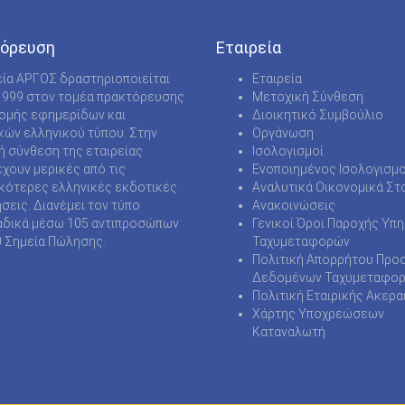
ΑΛΕΚΟΣ ΠΑΝΑΓΟΥΛΗΣ-ΕΚΔ. ΜΙΚΡΟΣ ΗΡΩΣ
όρευση
Εταιρεία
ΒΑΒΟΥΡΑ- ΕΚΔΟΣΕΙΣ ΜΙΚΡΟΣ ΗΡΩΣ
εία ΑΡΓΟΣ δραστηριοποιείται
Εταιρεία
ΒΑΤΡΑΧΟΜΥΟΜΑΧΙΑ- ΕΚΔΟΣΕΙΣ ΜΙΚΡΩΣ ΗΡΩΣ
1999 στον τομέα πρακτόρευσης
Μετοχική Σύνθεση
νομής εφημερίδων και
Διοικητικό Συμβούλιο
ΔΡΑΣΗ
κών ελληνικού τύπου. Στην
Οργάνωση
ή σύνθεση της εταιρείας
Ισολογισμοί
ΕΙΜΑΙ ΕΝΑΣ ΕΚΠΤΩΤΟΣ ΑΓΓΕΛΟΣ-ΕΚΔ. ΜΙΚΡΟΣ
χουν μερικές από τις
Ενοποιημένος Ισολογισμο
ΗΡΩΣ
κότερες ελληνικές εκδοτικές
Αναλυτικά Οικονομικά Στο
ήσεις. Διανέμει τον τύπο
Ανακοινώσεις
ΕΙΜΑΙ Η ΣΙΩΠΗ ΤΟΥΣ -ΕΚΔΟΣΕΙΣ ΜΙΚΡΟΣ ΗΡΩΣ
δικά μέσω 105 αντιπροσώπων
Γενικοί Όροι Παροχής Υπ
0 Σημεία Πώλησης.
ΖΑΓΚΟΡ - ΜΙΣΤΕΡ ΝΟ ΠΡΟΣΦΟΡΑ
Ταχυμεταφορών
Πολιτική Απορρήτου Προ
ΖΑΓΚΟΡ
Δεδομένων Ταχυμεταφο
Πολιτική Εταιρικής Ακερα
ΗΡΩΕΣ ΤΟΥ ΣΤΕΛΙΟΥ ΑΝΕΜΟΔΟΥΡΑ
Χάρτης Υποχρεώσεων
Καταναλωτή
ΚΑΛΟΚΑΙΡΙΝΗ ΠΡΟΣΦΟΡΑ ΚΟΜΙΚΣ -ΕΚΔ. ΜΙΚΡΟΣ
ΗΡΩΣ
ΚΑΤΑΝΓΚΑ-ΕΚΔ.ΜΙΚΡΟΣ ΗΡΩΣ