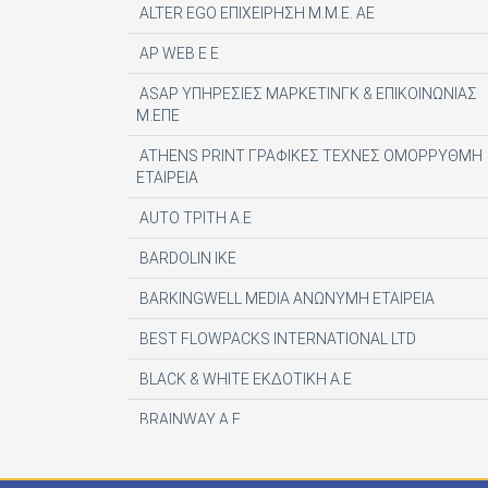
ALTER EGO ΕΠΙΧΕΙΡΗΣΗ Μ.Μ.Ε. ΑΕ
AP WEB Ε Ε
ASAP ΥΠΗΡΕΣΙΕΣ ΜΑΡΚΕΤΙΝΓΚ & ΕΠΙΚΟΙΝΩΝΙΑΣ
Μ.ΕΠΕ
ATHENS PRINT ΓΡΑΦΙΚΕΣ ΤΕΧΝΕΣ ΟΜΟΡΡΥΘΜΗ
ΕΤΑΙΡΕΙΑ
AUTO ΤΡΙΤΗ Α.Ε
BARDOLIN ΙΚΕ
BARKINGWELL MEDIA ΑΝΩΝΥΜΗ ΕΤΑΙΡΕΙΑ
BEST FLOWPACKS INTERNATIONAL LTD
BLACK & WHITE ΕΚΔΟΤΙΚΗ Α.Ε
BRAINWAY A.E
CENTAURIA EDITOR SRL