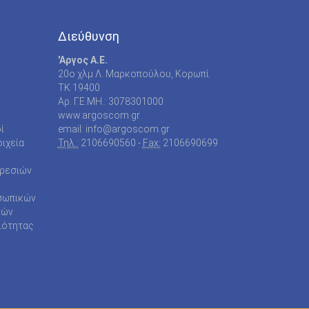
Διεύθυνση
'Αργος Α.Ε.
20o χλμ Λ. Μαρκοπούλου, Κορωπί
TK 19400
Αρ. Γ.Ε.ΜΗ.: 3078301000
www.argoscom.gr
ί
email: info@argoscom.gr
ιχεία
Τηλ.:
2106690560 -
Fax:
2106690699
ηρεσιών
σωπικών
ρών
ιότητας