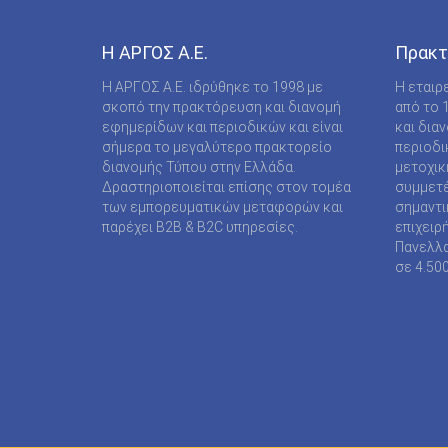
COMPUPRESS AE
DE AGOSTINI PUBLISHING SPA
Η ΑΡΓΟΣ A.E.
Πρακτ
DIGITAL CONTENT S.A.
Η ΑΡΓΟΣ A.E. ιδρύθηκε το 1998 με
Η εταιρ
σκοπό την πρακτόρευση και διανομή
από το 
DIGITAL MEDIA EPTA LTD ΥΠΟΚΑΤΑΣΤΗΜΑ
εφημερίδων και περιοδικών και είναι
και δια
ΑΛΛΟΔΑΠΗΣ
σήμερα το μεγαλύτερο πρακτορείο
περιοδι
διανομής Τύπου στην Ελλάδα.
μετοχικ
DOCUMENTO MEDIA ΜΟΝΟΠΡΟΣΩΠΗ ΙΚΕ
Δραστηριοποιείται επίσης στον τομέα
συμμετέ
των εμπορευματικών μεταφορών και
σημαντι
EK ARCHITECTURAL PUBLICATIONS LTD
παρέχει B2B & B2C υπηρεσίες.
επιχειρ
Πανελλα
EMSE EDAPP
σε 4.50
ETHOS MEDIA Α.Ε
EXPANSION CONSULTING SOLUTIONS ΕΠΕ
FINANCIAL MARTKETS VOICE AEE
FORWARD MEDIA ΙΚΕ
FULL MEDIA Ε Ε