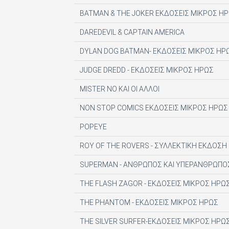
DIGITAL CONTENT S.A.
BATMAN & THE JOKER ΕΚΔΟΣΕΙΣ ΜΙΚΡΟΣ Η
DIGITAL MEDIA EPTA LTD ΥΠΟΚΑΤΑΣΤΗΜΑ 
DAREDEVIL & CAPTAIN AMERICA
DOCUMENTO MEDIA ΜΟΝΟΠΡΟΣΩΠΗ ΙΚΕ
DYLAN DOG BATMAN- ΕΚΔΟΣΕΙΣ ΜΙΚΡΟΣ ΗΡ
EK ARCHITECTURAL PUBLICATIONS LTD
JUDGE DREDD - ΕΚΔΟΣΕΙΣ ΜΙΚΡΟΣ ΗΡΩΣ
EMSE EDAPP
MISTER NO ΚΑΙ ΟΙ ΑΛΛΟΙ
ETHOS MEDIA Α.Ε
NON STOP COMICS ΕΚΔΟΣΕΙΣ ΜΙΚΡΟΣ ΗΡΩΣ
EXPANSION CONSULTING SOLUTIONS ΕΠΕ
POPEYE
FINANCIAL MARTKETS VOICE AEE
ROY OF THE ROVERS - ΣΥΛΛΕΚΤΙΚΗ ΕΚΔΟΣΗ
FORWARD MEDIA ΙΚΕ
SUPERMAN - ΑΝΘΡΩΠΟΣ ΚΑΙ ΥΠΕΡΑΝΘΡΩΠΟ
FULL MEDIA Ε Ε
THE FLASH ZAGOR - ΕΚΔΟΣΕΙΣ ΜΙΚΡΟΣ ΗΡΩ
FUTURE ASSET ΜΟΝ. ΙΚΕ
THE PHANTOM - ΕΚΔΟΣΕΙΣ ΜΙΚΡΟΣ ΗΡΩΣ
GREEN BOX ΕΚΔΟΤΙΚΗ Α.Ε
THE SILVER SURFER-ΕΚΔΟΣΕΙΣ ΜΙΚΡΟΣ ΗΡΩ