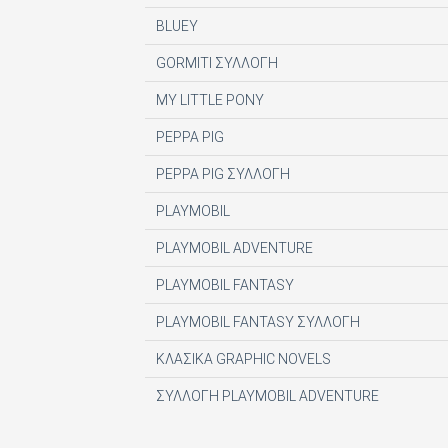
DIGITAL CONTENT S.A.
BLUEY
DIGITAL MEDIA EPTA LTD ΥΠΟΚΑΤΑΣΤΗΜΑ 
GORMITI ΣΥΛΛΟΓΗ
DOCUMENTO MEDIA ΜΟΝΟΠΡΟΣΩΠΗ ΙΚΕ
MY LITTLE PONY
EK ARCHITECTURAL PUBLICATIONS LTD
PEPPA PIG
EMSE EDAPP
PEPPA PIG ΣΥΛΛΟΓΗ
ETHOS MEDIA Α.Ε
PLAYMOBIL
EXPANSION CONSULTING SOLUTIONS ΕΠΕ
PLAYMOBIL ADVENTURE
FINANCIAL MARTKETS VOICE AEE
PLAYMOBIL FANTASY
FORWARD MEDIA ΙΚΕ
PLAYMOBIL FANTASY ΣΥΛΛΟΓΗ
FULL MEDIA Ε Ε
ΚΛΑΣΙΚΑ GRAPHIC NOVELS
FUTURE ASSET ΜΟΝ. ΙΚΕ
ΣΥΛΛΟΓΗ PLAYMOBIL ADVENTURE
GREEN BOX ΕΚΔΟΤΙΚΗ Α.Ε