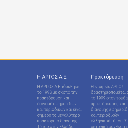
ONDECK GROUP Ε Ε
ONLINE-TECHPRESS ΕΠΕ
RADCOM ΜΟΝΟΠΡΟΣΩΠΗ ΙΔΙΩΤΙΚΗ ΚΕΦΑΛΑΙΟ
RADNET ΜΟΝ. ΙΚΕ
RBA COLECCIONABLES S.A
REAL MEDIA Α.Ε
S MEDIA ΜΟΝΟΠΡΟΣΩΠΗ ΙΚΕ
Η ΑΡΓΟΣ A.E.
Πρακτόρευση
S.A.J.P. ΕΚΔΟΤΙΚΗ ΙΚΕ
Η ΑΡΓΟΣ A.E. ιδρύθηκε
Η εταιρεία ΑΡΓΟΣ
SABD ΕΚΔΟΤΙΚΗ Α.Ε
το 1998 με σκοπό την
δραστηριοποιείται 
πρακτόρευση και
το 1999 στον τομέα
SHOP SUPPLY ΠΡΟΜΗΘΕΙΕΣ ΚΑΤΑΣΤΗΜΑΤΩΝ
διανομή εφημερίδων
πρακτόρευσης και
και περιοδικών και είναι
διανομής εφημερί
SPORTDAY ΑΕΠΕΕ
σήμερα το μεγαλύτερο
και περιοδικών
πρακτορείο διανομής
ελληνικού τύπου. Σ
STARCOM PRESS ΕΤΑΙΡΕΙΑ ΠΕΡΙΟΡΙΣΜΕΝΗΣ
Τύπου στην Ελλάδα.
μετοχική σύνθεση τ