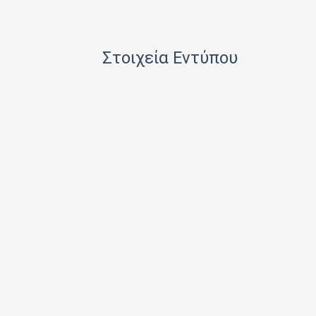
HACHETTE FASCICOLI SRL
I.J.I COPERATION PRESS LTD
Στοιχεία Εντύπου
ICONS TV ΜΟΝΟΠΡΟΣΩΠΗ Ι Κ Ε
INFO EDITIONS Ε Ε
INTRACORD ΛΕΝΑ ΜΟΝΟΠΡΟΣΩΠΗ ΙΚΕ
M.V. PRESS ΜΟΝΟΠΡΟΣΩΠΗ ΙΚΕ
MAD MAX Ε Ε
MEDIA ΜΑΘΙΟΥΔΑΚΗΣ Α.Ε.
MEDIA2DAY ΕΚΔΟΤΙΚΗ Α.Ε
MILKRO HELLAS HELLAS PUBL. SERVICES LTD
MORE MEDIA ΜΟΝΟΠΡΟΣΩΠΗ Α Ε
NA RATCH NID UTHORN (ΔΙΑΣΤΑΣΗ ΕΚΔΟΤ.)