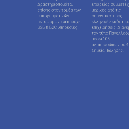
SUPER MEDIA ΕΚΔΟΤΙΚΕΣ ΕΠΙΧΕΙΡΗΣΕΙΣ ΙΚΕ
Δραστηριοποιείται
εταιρείας συμμετέ
επίσης στον τομέα των
μερικές από τις
TAXHEAVEN A.E
εμπορευματικών
σημαντικότερες
μεταφορών και παρέχει
ελληνικές εκδοτικ
TELEVISION PRINT ΜΟΝΟΠΡΟΣΩΠΗ Ι Κ Ε
B2B & B2C υπηρεσίες.
επιχειρήσεις. Διανέ
τον τύπο Πανελλαδ
TYPOS MEDIA ΕΠΕ
μέσω 105
αντιπροσώπων σε 4
WIJION GROUP ΕΠΕ
Σημεία Πώλησης.
Α.ΔΗΜΟΠΟΥΛΟΥ ΜΟΝΟΠΡΟΣΩΠΗ ΕΠΕ
ΑΓΓΕΛΟΠΟΥΛΟΣ ΧΑΡΑΛΑΜΠΟΣ
ΑΓΡΟΤΥΠΟΣ Α.Ε
ΑΔΑΜΟΥΛΗΣ Χ. ΚΩΝ/ΝΟΣ
ΑΘΑΝΑΣΙΟΣ ΦΕΛΟΥΚΑΣ-ΠΕΡ.ΜΟΤΟ Ε.Ε
ΑΘΛΗΤΙΚΕΣ ΠΡΟΒΛΕΨΕΙΣ ΑΕ
ΑΘΛΗΤΙΚΗ ΕΝΗΜΕΡΩΣΗ ΕΤΕΡΟΡΡΥΘΜΗ ΕΤΑΙ