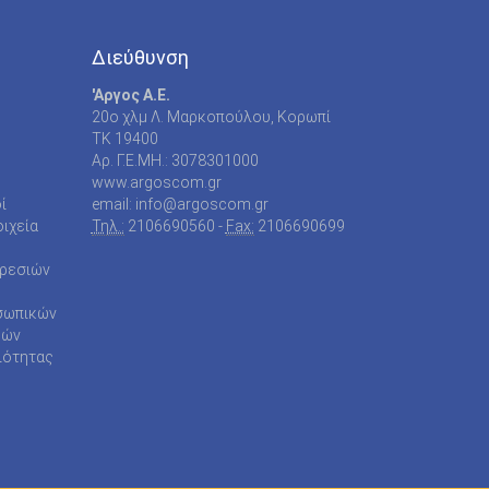
Διεύθυνση
'Αργος Α.Ε.
20o χλμ Λ. Μαρκοπούλου, Κορωπί
TK 19400
Αρ. Γ.Ε.ΜΗ.: 3078301000
www.argoscom.gr
ί
email: info@argoscom.gr
ιχεία
Τηλ.:
2106690560 -
Fax:
2106690699
ηρεσιών
σωπικών
ρών
ιότητας