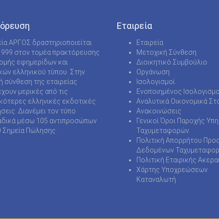
όρευση
Εταιρεία
εία ΑΡΓΟΣ δραστηριοποιείται
Εταιρεία
1999 στον τομέα πρακτόρευσης
Μετοχική Σύνθεση
νομής εφημερίδων και
Διοικητικό Συμβούλιο
κών ελληνικού τύπου. Στην
Οργάνωση
ή σύνθεση της εταιρείας
Ισολογισμοί
χουν μερικές από τις
Ενοποιημένος Ισολογισμο
κότερες ελληνικές εκδοτικές
Αναλυτικά Οικονομικά Στο
ήσεις. Διανέμει τον τύπο
Ανακοινώσεις
δικά μέσω 105 αντιπροσώπων
Γενικοί Όροι Παροχής Υπ
0 Σημεία Πώλησης.
Ταχυμεταφορών
Πολιτική Απορρήτου Προ
Δεδομένων Ταχυμεταφο
Πολιτική Εταιρικής Ακερα
Χάρτης Υποχρεώσεων
Καταναλωτή