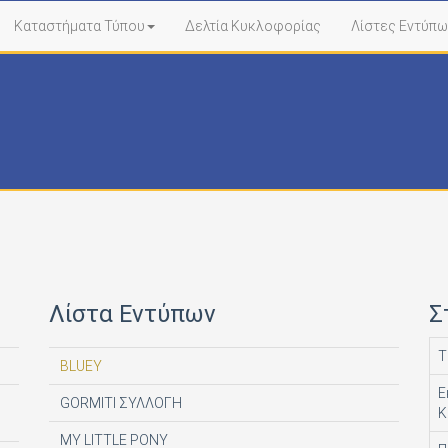
Καταστήματα Τύπου
Δελτία Κυκλοφορίας
Λίστες Εντύπω
Λίστα Εντύπων
Σ
Τ
BLUEY
Ε
GORMITI ΣΥΛΛΟΓΗ
Κ
MY LITTLE PONY