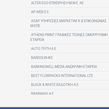
ALTER EGO ΕΠΙΧΕΙΡΗΣΗ Μ.Μ.Ε. ΑΕ
AP WEB Ε Ε
ASAP ΥΠΗΡΕΣΙΕΣ ΜΑΡΚΕΤΙΝΓΚ & ΕΠΙΚΟΙΝΩΝΙΑΣ
Μ.ΕΠΕ
ATHENS PRINT ΓΡΑΦΙΚΕΣ ΤΕΧΝΕΣ ΟΜΟΡΡΥΘΜΗ
ΕΤΑΙΡΕΙΑ
AUTO ΤΡΙΤΗ Α.Ε
BARDOLIN ΙΚΕ
BARKINGWELL MEDIA ΑΝΩΝΥΜΗ ΕΤΑΙΡΕΙΑ
BEST FLOWPACKS INTERNATIONAL LTD
BLACK & WHITE ΕΚΔΟΤΙΚΗ Α.Ε
BRAINWAY A.E
CENTAURIA EDITOR SRL