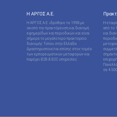
COMPUPRESS AE
DE AGOSTINI PUBLISHING SPA
Η ΑΡΓΟΣ A.E.
Πρακτ
DIGITAL CONTENT S.A.
Η ΑΡΓΟΣ A.E. ιδρύθηκε το 1998 με
Η εταιρ
σκοπό την πρακτόρευση και διανομή
από το 
DIGITAL MEDIA EPTA LTD ΥΠΟΚΑΤΑΣΤΗΜΑ
εφημερίδων και περιοδικών και είναι
και δια
ΑΛΛΟΔΑΠΗΣ
σήμερα το μεγαλύτερο πρακτορείο
περιοδι
διανομής Τύπου στην Ελλάδα.
μετοχικ
DOCUMENTO MEDIA ΜΟΝΟΠΡΟΣΩΠΗ ΙΚΕ
Δραστηριοποιείται επίσης στον τομέα
συμμετέ
των εμπορευματικών μεταφορών και
σημαντι
EK ARCHITECTURAL PUBLICATIONS LTD
παρέχει B2B & B2C υπηρεσίες.
επιχειρ
Πανελλα
EMSE EDAPP
σε 4.50
ETHOS MEDIA Α.Ε
EXPANSION CONSULTING SOLUTIONS ΕΠΕ
FINANCIAL MARTKETS VOICE AEE
FORWARD MEDIA ΙΚΕ
FULL MEDIA Ε Ε