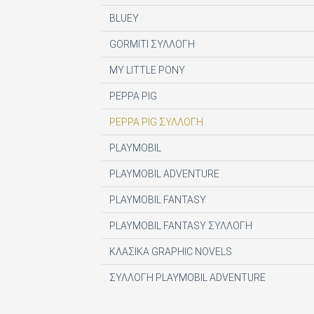
DIGITAL CONTENT S.A.
BLUEY
DIGITAL MEDIA EPTA LTD ΥΠΟΚΑΤΑΣΤΗΜΑ 
GORMITI ΣΥΛΛΟΓΗ
DOCUMENTO MEDIA ΜΟΝΟΠΡΟΣΩΠΗ ΙΚΕ
MY LITTLE PONY
EK ARCHITECTURAL PUBLICATIONS LTD
PEPPA PIG
EMSE EDAPP
PEPPA PIG ΣΥΛΛΟΓΗ
ETHOS MEDIA Α.Ε
PLAYMOBIL
EXPANSION CONSULTING SOLUTIONS ΕΠΕ
PLAYMOBIL ADVENTURE
FINANCIAL MARTKETS VOICE AEE
PLAYMOBIL FANTASY
FORWARD MEDIA ΙΚΕ
PLAYMOBIL FANTASY ΣΥΛΛΟΓΗ
FULL MEDIA Ε Ε
ΚΛΑΣΙΚΑ GRAPHIC NOVELS
FUTURE ASSET ΜΟΝ. ΙΚΕ
ΣΥΛΛΟΓΗ PLAYMOBIL ADVENTURE
GREEN BOX ΕΚΔΟΤΙΚΗ Α.Ε