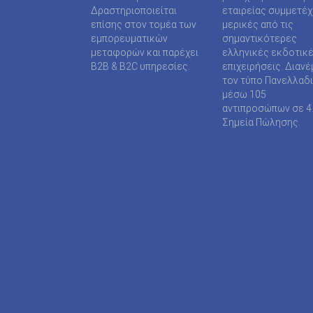
SUPER MEDIA ΕΚΔΟΤΙΚΕΣ ΕΠΙΧΕΙΡΗΣΕΙΣ ΙΚΕ
Δραστηριοποιείται
εταιρείας συμμετέ
επίσης στον τομέα των
μερικές από τις
TAXHEAVEN A.E
εμπορευματικών
σημαντικότερες
μεταφορών και παρέχει
ελληνικές εκδοτικ
TELEVISION PRINT ΜΟΝΟΠΡΟΣΩΠΗ Ι Κ Ε
B2B & B2C υπηρεσίες.
επιχειρήσεις. Διανέ
τον τύπο Πανελλαδ
TYPOS MEDIA ΕΠΕ
μέσω 105
αντιπροσώπων σε 4
WIJION GROUP ΕΠΕ
Σημεία Πώλησης.
Α.ΔΗΜΟΠΟΥΛΟΥ ΜΟΝΟΠΡΟΣΩΠΗ ΕΠΕ
ΑΓΓΕΛΟΠΟΥΛΟΣ ΧΑΡΑΛΑΜΠΟΣ
ΑΓΡΟΤΥΠΟΣ Α.Ε
ΑΔΑΜΟΥΛΗΣ Χ. ΚΩΝ/ΝΟΣ
ΑΘΑΝΑΣΙΟΣ ΦΕΛΟΥΚΑΣ-ΠΕΡ.ΜΟΤΟ Ε.Ε
ΑΘΛΗΤΙΚΕΣ ΠΡΟΒΛΕΨΕΙΣ ΑΕ
ΑΘΛΗΤΙΚΗ ΕΝΗΜΕΡΩΣΗ ΕΤΕΡΟΡΡΥΘΜΗ ΕΤΑΙ