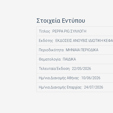
HACHETTE FASCICOLI SRL
I.J.I COPERATION PRESS LTD
Στοιχεία Εντύπου
ICONS TV ΜΟΝΟΠΡΟΣΩΠΗ Ι Κ Ε
Τίτλος : PEPPA PIG ΣΥΛΛΟΓΗ
INFO EDITIONS Ε Ε
Εκδότης : ΕΚΔΟΣΕΙΣ ΑΝΟΥΒΙΣ ΙΔΙΩΤΙΚΗ ΚΕΦΑ
INTRACORD ΛΕΝΑ ΜΟΝΟΠΡΟΣΩΠΗ ΙΚΕ
Περιοδικότητα : ΜΗΝΙΑΙΑ ΠΕΡΙΟΔΙΚΑ
M.V. PRESS ΜΟΝΟΠΡΟΣΩΠΗ ΙΚΕ
Θεματολογία : ΠΑΙΔΙΚΑ
MAD MAX Ε Ε
Τελευταία Έκδοση : 22/05/2026
MEDIA ΜΑΘΙΟΥΔΑΚΗΣ Α.Ε.
Ημ/νια Διανομής Αθήνας : 10/06/2026
MEDIA2DAY ΕΚΔΟΤΙΚΗ Α.Ε
Ημ/νια Διανομής Επαρχίας : 24/07/2026
MILKRO HELLAS HELLAS PUBL. SERVICES LTD
MORE MEDIA ΜΟΝΟΠΡΟΣΩΠΗ Α Ε
NA RATCH NID UTHORN (ΔΙΑΣΤΑΣΗ ΕΚΔΟΤ.)