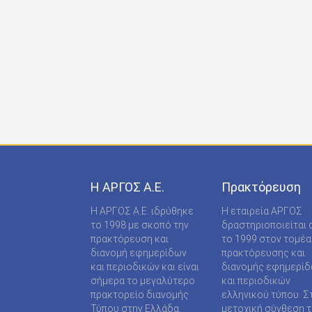
ONDECK GROUP Ε Ε
ONLINE-TECHPRESS ΕΠΕ
RADCOM ΜΟΝΟΠΡΟΣΩΠΗ ΙΔΙΩΤΙΚΗ ΚΕΦΑΛΑΙΟ
RADNET ΜΟΝ. ΙΚΕ
RBA COLECCIONABLES S.A
REAL MEDIA Α.Ε
S MEDIA ΜΟΝΟΠΡΟΣΩΠΗ ΙΚΕ
Η ΑΡΓΟΣ A.E.
Πρακτόρευση
S.A.J.P. ΕΚΔΟΤΙΚΗ ΙΚΕ
Η ΑΡΓΟΣ A.E. ιδρύθηκε
Η εταιρεία ΑΡΓΟΣ
SABD ΕΚΔΟΤΙΚΗ Α.Ε
το 1998 με σκοπό την
δραστηριοποιείται 
πρακτόρευση και
το 1999 στον τομέα
SHOP SUPPLY ΠΡΟΜΗΘΕΙΕΣ ΚΑΤΑΣΤΗΜΑΤΩΝ
διανομή εφημερίδων
πρακτόρευσης και
και περιοδικών και είναι
διανομής εφημερί
SPORTDAY ΑΕΠΕΕ
σήμερα το μεγαλύτερο
και περιοδικών
πρακτορείο διανομής
ελληνικού τύπου. Σ
STARCOM PRESS ΕΤΑΙΡΕΙΑ ΠΕΡΙΟΡΙΣΜΕΝΗΣ
Τύπου στην Ελλάδα.
μετοχική σύνθεση τ