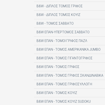
DIGITAL CONTENT S.A.
B&W - ΔΙΠΛΟΣ ΤΟΜΟΣ ΓΡΙΦΟΣ
DIGITAL MEDIA EPTA LTD ΥΠΟΚΑΤΑΣΤΗΜΑ 
B&W - ΔΙΠΛΟΣ ΤΟΜΟΣ ΚΟΥΙΖ
DOCUMENTO MEDIA ΜΟΝΟΠΡΟΣΩΠΗ ΙΚΕ
B&W - ΤΟΜΟΣ ΣΑΒΒΑΤΟ
EK ARCHITECTURAL PUBLICATIONS LTD
B&W ΕΠΑΝ-ΥΠΕΡΤΟΜΟΣ ΣΑΒΒΑΤΟ
EMSE EDAPP
B&W ΕΠΑΝ - ΤΟΜΟΙ ΓΡΙΦΟΣ ΠΑΖΛ
ETHOS MEDIA Α.Ε
B&W ΕΠΑΝ - ΤΟΜΟΣ ΑΜΕΡΙΚΑΝΙΚΑ JUMBO
EXPANSION CONSULTING SOLUTIONS ΕΠΕ
B&W ΕΠΑΝ - ΤΟΜΟΣ ΓΙΓΑΝΤΟΓΡΙΦΟΣ
FINANCIAL MARTKETS VOICE AEE
B&W ΕΠΑΝ - ΤΟΜΟΣ ΓΡΙΦΟΣ
FORWARD MEDIA ΙΚΕ
B&W ΕΠΑΝ - ΤΟΜΟΣ ΓΡΙΦΟΣ ΣΚΑΝΔΙΝΑΒΙΚΑ
FULL MEDIA Ε Ε
B&W ΕΠΑΝ - ΤΟΜΟΣ ΓΡΙΦΟΣΥΛΛΟΓΗ
FUTURE ASSET ΜΟΝ. ΙΚΕ
B&W ΕΠΑΝ - ΤΟΜΟΣ ΚΟΥΙΖ
GREEN BOX ΕΚΔΟΤΙΚΗ Α.Ε
B&W ΕΠΑΝ - ΤΟΜΟΣ ΚΟΥΙΖ SUDOKU