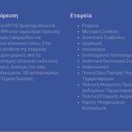
B&W ΕΠΑΝ ΤΟΜΟΣ ΚΡΥΠΤΟΛΕΞΑ DIAMOND
όρευση
Εταιρεία
B&W ΕΠΑΝ ΤΟΜΟΣ ΚΡΥΠΤΟΛΕΞΑ JUMBO
εία ΑΡΓΟΣ δραστηριοποιείται
Εταιρεία
SUDOKU HOBBY
1999 στον τομέα πρακτόρευσης
Μετοχική Σύνθεση
νομής εφημερίδων και
Διοικητικό Συμβούλιο
SUDOKU MASTER
κών ελληνικού τύπου. Στην
Οργάνωση
ή σύνθεση της εταιρείας
Ισολογισμοί
SUDOKU MASTER PRO
χουν μερικές από τις
Ενοποιημένος Ισολογισμο
κότερες ελληνικές εκδοτικές
Αναλυτικά Οικονομικά Στο
SUPER ΣΤΑΥΡΟΛΕΞΑ
ήσεις. Διανέμει τον τύπο
Ανακοινώσεις
δικά μέσω 105 αντιπροσώπων
SUPER ΤΟΜΟΣ ΚΟΥΙΖ SUDOKU
Γενικοί Όροι Παροχής Υπ
0 Σημεία Πώλησης.
Ταχυμεταφορών
ΓΙΓΑΝΤΟΓΡΙΦΟΣ
Πολιτική Απορρήτου Προ
Δεδομένων Ταχυμεταφο
ΓΡΙΦΟΙ ΓΙΓΑΣ
Πολιτική Εταιρικής Ακερα
Χάρτης Υποχρεώσεων
ΓΡΙΦΟΣ
Καταναλωτή
ΓΡΙΦΟΣ ΠΑΖΛ
ΓΡΙΦΟΣ ΣΚΑΝΔΙΝΑΒΙΚΑ