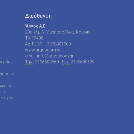
Διεύθυνση
'Αργος Α.Ε.
20o χλμ Λ. Μαρκοπούλου, Κορωπί
TK 19400
Αρ. Γ.Ε.ΜΗ.: 3078301000
www.argoscom.gr
ί
email: info@argoscom.gr
ιχεία
Τηλ.:
2106690560 -
Fax:
2106690699
ηρεσιών
σωπικών
ρών
ιότητας