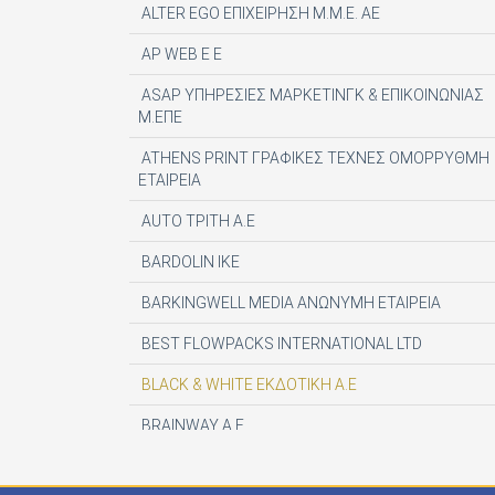
ALTER EGO ΕΠΙΧΕΙΡΗΣΗ Μ.Μ.Ε. ΑΕ
AP WEB Ε Ε
ASAP ΥΠΗΡΕΣΙΕΣ ΜΑΡΚΕΤΙΝΓΚ & ΕΠΙΚΟΙΝΩΝΙΑΣ
Μ.ΕΠΕ
ATHENS PRINT ΓΡΑΦΙΚΕΣ ΤΕΧΝΕΣ ΟΜΟΡΡΥΘΜΗ
ΕΤΑΙΡΕΙΑ
AUTO ΤΡΙΤΗ Α.Ε
BARDOLIN ΙΚΕ
BARKINGWELL MEDIA ΑΝΩΝΥΜΗ ΕΤΑΙΡΕΙΑ
BEST FLOWPACKS INTERNATIONAL LTD
BLACK & WHITE ΕΚΔΟΤΙΚΗ Α.Ε
BRAINWAY A.E
CENTAURIA EDITOR SRL