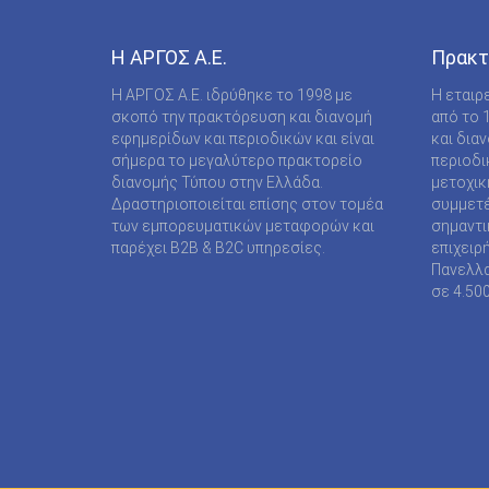
COMPUPRESS AE
DE AGOSTINI PUBLISHING SPA
Η ΑΡΓΟΣ A.E.
Πρακτ
DIGITAL CONTENT S.A.
Η ΑΡΓΟΣ A.E. ιδρύθηκε το 1998 με
Η εταιρ
σκοπό την πρακτόρευση και διανομή
από το 
DIGITAL MEDIA EPTA LTD ΥΠΟΚΑΤΑΣΤΗΜΑ
εφημερίδων και περιοδικών και είναι
και δια
ΑΛΛΟΔΑΠΗΣ
σήμερα το μεγαλύτερο πρακτορείο
περιοδι
διανομής Τύπου στην Ελλάδα.
μετοχικ
DOCUMENTO MEDIA ΜΟΝΟΠΡΟΣΩΠΗ ΙΚΕ
Δραστηριοποιείται επίσης στον τομέα
συμμετέ
των εμπορευματικών μεταφορών και
σημαντι
EK ARCHITECTURAL PUBLICATIONS LTD
παρέχει B2B & B2C υπηρεσίες.
επιχειρ
Πανελλα
EMSE EDAPP
σε 4.50
ETHOS MEDIA Α.Ε
EXPANSION CONSULTING SOLUTIONS ΕΠΕ
FINANCIAL MARTKETS VOICE AEE
FORWARD MEDIA ΙΚΕ
FULL MEDIA Ε Ε