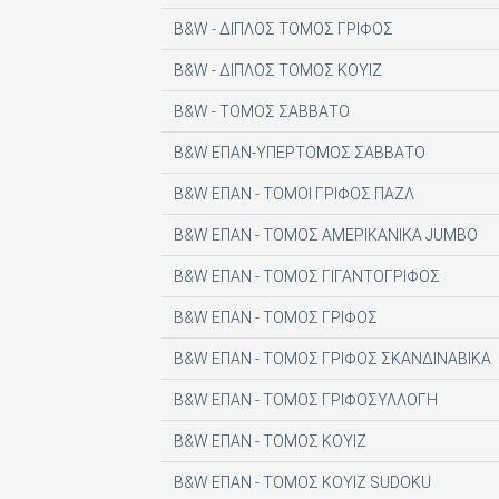
DIGITAL CONTENT S.A.
B&W - ΔΙΠΛΟΣ ΤΟΜΟΣ ΓΡΙΦΟΣ
DIGITAL MEDIA EPTA LTD ΥΠΟΚΑΤΑΣΤΗΜΑ 
B&W - ΔΙΠΛΟΣ ΤΟΜΟΣ ΚΟΥΙΖ
DOCUMENTO MEDIA ΜΟΝΟΠΡΟΣΩΠΗ ΙΚΕ
B&W - ΤΟΜΟΣ ΣΑΒΒΑΤΟ
EK ARCHITECTURAL PUBLICATIONS LTD
B&W ΕΠΑΝ-ΥΠΕΡΤΟΜΟΣ ΣΑΒΒΑΤΟ
EMSE EDAPP
B&W ΕΠΑΝ - ΤΟΜΟΙ ΓΡΙΦΟΣ ΠΑΖΛ
ETHOS MEDIA Α.Ε
B&W ΕΠΑΝ - ΤΟΜΟΣ ΑΜΕΡΙΚΑΝΙΚΑ JUMBO
EXPANSION CONSULTING SOLUTIONS ΕΠΕ
B&W ΕΠΑΝ - ΤΟΜΟΣ ΓΙΓΑΝΤΟΓΡΙΦΟΣ
FINANCIAL MARTKETS VOICE AEE
B&W ΕΠΑΝ - ΤΟΜΟΣ ΓΡΙΦΟΣ
FORWARD MEDIA ΙΚΕ
B&W ΕΠΑΝ - ΤΟΜΟΣ ΓΡΙΦΟΣ ΣΚΑΝΔΙΝΑΒΙΚΑ
FULL MEDIA Ε Ε
B&W ΕΠΑΝ - ΤΟΜΟΣ ΓΡΙΦΟΣΥΛΛΟΓΗ
FUTURE ASSET ΜΟΝ. ΙΚΕ
B&W ΕΠΑΝ - ΤΟΜΟΣ ΚΟΥΙΖ
GREEN BOX ΕΚΔΟΤΙΚΗ Α.Ε
B&W ΕΠΑΝ - ΤΟΜΟΣ ΚΟΥΙΖ SUDOKU